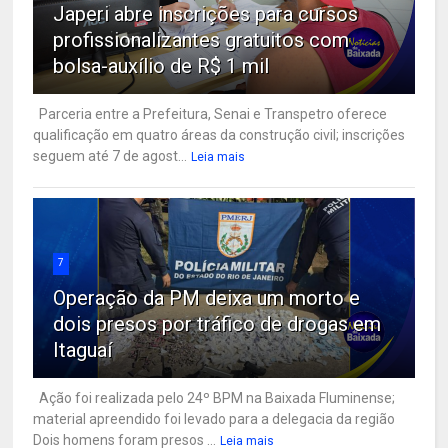
Japeri abre inscrições para cursos
profissionalizantes gratuitos com
bolsa-auxílio de R$ 1 mil
Parceria entre a Prefeitura, Senai e Transpetro oferece
qualificação em quatro áreas da construção civil; inscrições
seguem até 7 de agost...
Leia mais
7
Operação da PM deixa um morto e
dois presos por tráfico de drogas em
Itaguaí
Ação foi realizada pelo 24º BPM na Baixada Fluminense;
material apreendido foi levado para a delegacia da região
Dois homens foram presos ...
Leia mais