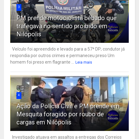
3
PM prende motociclista bêbado que
trafegava no sentido proibido em
Nilópolis
Veículo foi apreendido e levado para a 57ª DP; condutor já
respondia por outros crimes e permaneceu preso Um
homem foi preso em flagrante ...
Leia mais
4
Ação da Polícia Civil e PM prende em
Mesquita foragido por roubo de
cargas em Nilópolis
Investigado atuava em assaltos a entregas dos Correios