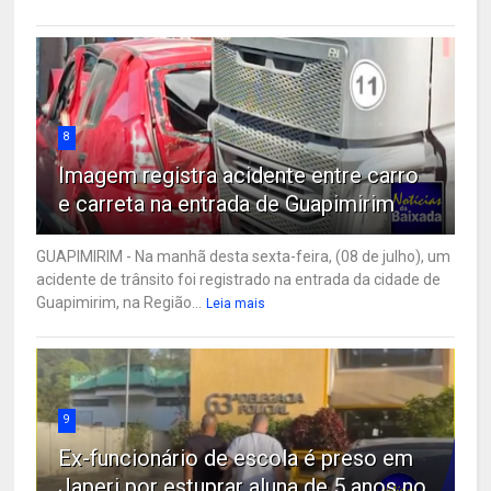
8
Imagem registra acidente entre carro
e carreta na entrada de Guapimirim
GUAPIMIRIM - Na manhã desta sexta-feira, (08 de julho), um
acidente de trânsito foi registrado na entrada da cidade de
Guapimirim, na Região...
Leia mais
9
Ex-funcionário de escola é preso em
Japeri por estuprar aluna de 5 anos no