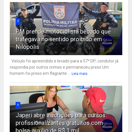
3
PM prende motociclista bêbado que
trafegava no sentido proibido em
Nilópolis
Veículo foi apreendido e levado para a 57ª DP; condutor já
respondia por outros crimes e permaneceu preso Um
homem foi preso em flagrante ...
Leia mais
4
Japeri abre inscrições para cursos
profissionalizantes gratuitos com
bolsa-auxílio de R$ 1 mil