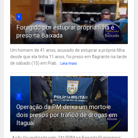
6
Foragido por estuprar própria filha é
preso na Baixada
Um homem de 41 anos, acusado de estuprar a própria filha
desde que ela tinha 11 anos, foi preso em flagrante na tarde
de sábado (15) em Piab...
Leia mais
7
Operação da PM deixa um morto e
dois presos por tráfico de drogas em
Itaguaí
Ação foi realizada pelo 24º BPM na Baixada Fluminense;