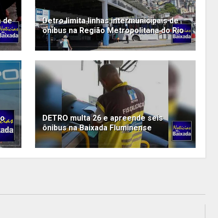
a de
Detro limita linhas intermunicipais de
ônibus na Região Metropolitana do Rio
no
DETRO multa 26 e apreende seis
ônibus na Baixada Fluminense