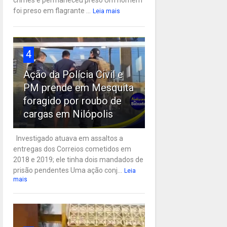
crimes e permaneceu preso Um homem
foi preso em flagrante ...
Leia mais
4
Ação da Polícia Civil e
PM prende em Mesquita
foragido por roubo de
cargas em Nilópolis
Investigado atuava em assaltos a
entregas dos Correios cometidos em
2018 e 2019; ele tinha dois mandados de
prisão pendentes Uma ação conj...
Leia
mais