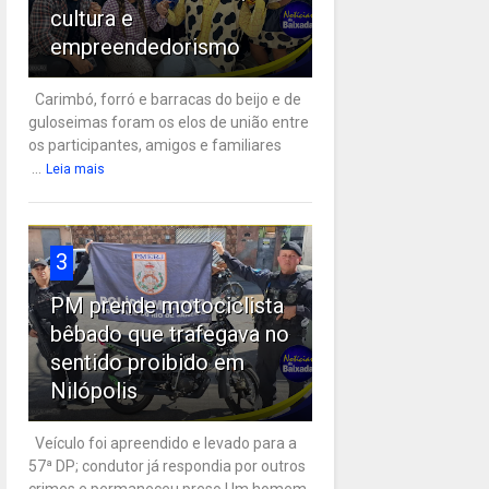
cultura e
empreendedorismo
Carimbó, forró e barracas do beijo e de
guloseimas foram os elos de união entre
os participantes, amigos e familiares
...
Leia mais
3
PM prende motociclista
bêbado que trafegava no
sentido proibido em
Nilópolis
Veículo foi apreendido e levado para a
57ª DP; condutor já respondia por outros