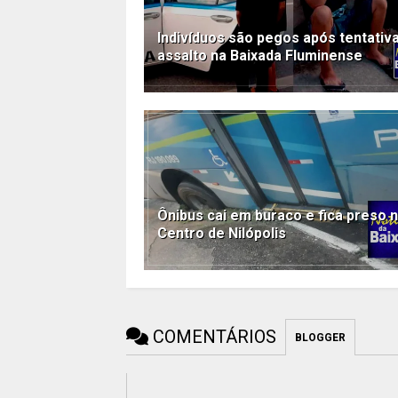
Indivíduos são pegos após tentativ
assalto na Baixada Fluminense
Ônibus cai em buraco e fica preso 
Centro de Nilópolis
COMENTÁRIOS
BLOGGER