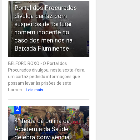
Portal dos Procurados
divulga cartaz com
suspeitos de torturar
homem inocente no
caso dos meninos na
Baixada Fluminense
BELFORD ROXO - O Portal dos
Procurados divulgou, nesta sexta-feira,
um cartaz pedindo informações que
possam levar às prisões de sete
homen...
Leia mais
2
4° festa da Julina da
Academia da Saúde
celebra convivência,