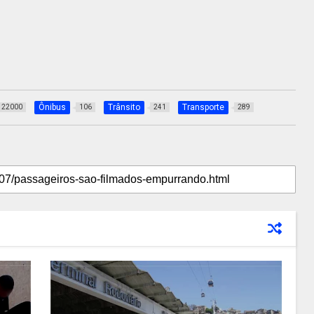
Ônibus
Trânsito
Transporte
22000
106
241
289