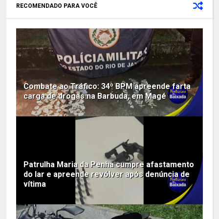
RECOMENDADO PARA VOCÊ
Combate ao Tráfico: 34º BPM apreende farta
carga de drogas na Barbuda, em Magé
Patrulha Maria da Penha cumpre afastamento
do lar e apreende revólver após denúncia de
vítima