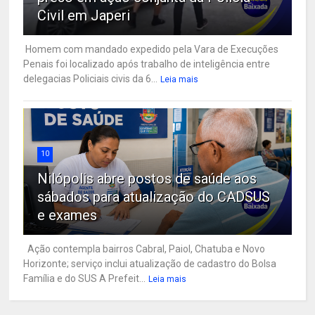
Civil em Japeri
Homem com mandado expedido pela Vara de Execuções
Penais foi localizado após trabalho de inteligência entre
delegacias Policiais civis da 6...
Leia mais
10
Nilópolis abre postos de saúde aos
sábados para atualização do CADSUS
e exames
Ação contempla bairros Cabral, Paiol, Chatuba e Novo
Horizonte; serviço inclui atualização de cadastro do Bolsa
Família e do SUS A Prefeit...
Leia mais