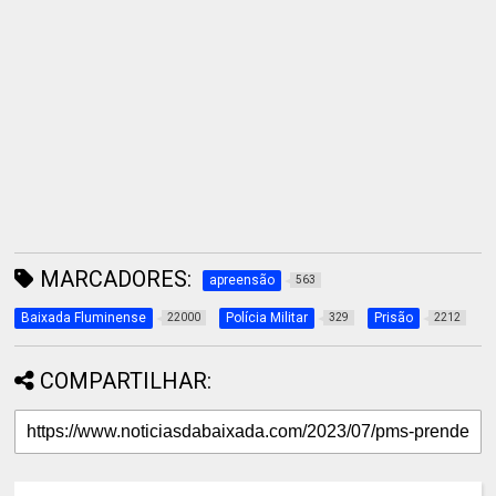
MARCADORES:
apreensão
563
Baixada Fluminense
Polícia Militar
Prisão
22000
329
2212
COMPARTILHAR: