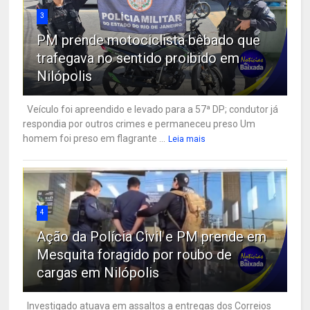
3
PM prende motociclista bêbado que
trafegava no sentido proibido em
Nilópolis
Veículo foi apreendido e levado para a 57ª DP; condutor já
respondia por outros crimes e permaneceu preso Um
homem foi preso em flagrante ...
Leia mais
4
Ação da Polícia Civil e PM prende em
Mesquita foragido por roubo de
cargas em Nilópolis
Investigado atuava em assaltos a entregas dos Correios