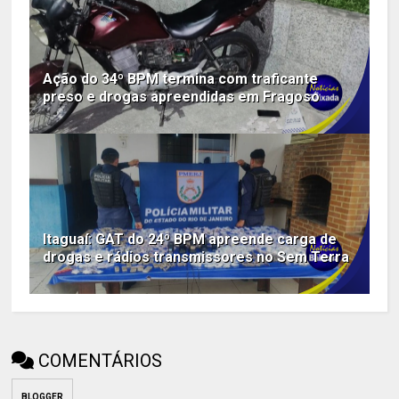
Ação do 34º BPM termina com traficante
preso e drogas apreendidas em Fragoso
Itaguaí: GAT do 24º BPM apreende carga de
drogas e rádios transmissores no Sem Terra
COMENTÁRIOS
BLOGGER