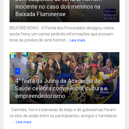
inocente no caso dos meninos na
Baixada Fluminense
BELFORD ROXO - O Portal dos Procurados divulgou, nesta
sexta-feira, um cartaz pedindo informações que possam
levar às prisões de sete homen...
Leia mais
2
4° festa da Julina da Academia da
Saúde celebra convivência, cultura e
empreendedorismo
Carimbó, forró e barracas do beijo e de guloseimas foram
os elos de união entre os participantes, amigos e familiares
...
Leia mais