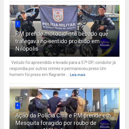
3
PM prende motociclista bêbado que
trafegava no sentido proibido em
Nilópolis
Veículo foi apreendido e levado para a 57ª DP; condutor já
respondia por outros crimes e permaneceu preso Um
homem foi preso em flagrante ...
Leia mais
4
Ação da Polícia Civil e PM prende em
Mesquita foragido por roubo de