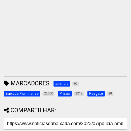
MARCADORES:
animais
63
Baixada Fluminense
Prisão
Resgate
22000
2212
28
COMPARTILHAR: