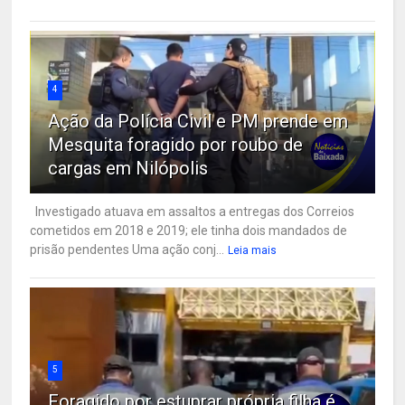
4
Ação da Polícia Civil e PM prende em
Mesquita foragido por roubo de
cargas em Nilópolis
Investigado atuava em assaltos a entregas dos Correios
cometidos em 2018 e 2019; ele tinha dois mandados de
prisão pendentes Uma ação conj...
Leia mais
5
Foragido por estuprar própria filha é