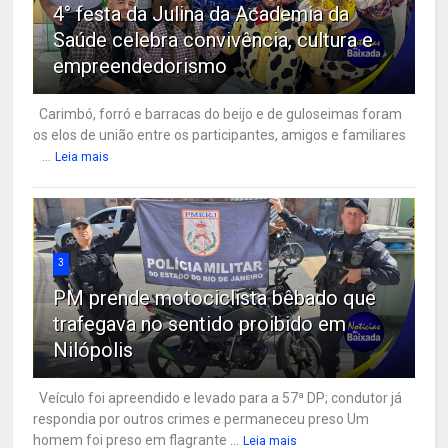
4° festa da Julina da Academia da
Saúde celebra convivência, cultura e
empreendedorismo
Carimbó, forró e barracas do beijo e de guloseimas foram
os elos de união entre os participantes, amigos e familiares
...
Leia mais
3
PM prende motociclista bêbado que
trafegava no sentido proibido em
Nilópolis
Veículo foi apreendido e levado para a 57ª DP; condutor já
respondia por outros crimes e permaneceu preso Um
homem foi preso em flagrante ...
Leia mais