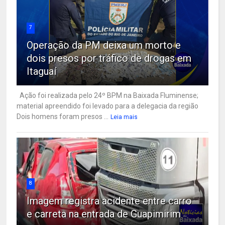
7
Operação da PM deixa um morto e
dois presos por tráfico de drogas em
Itaguaí
Ação foi realizada pelo 24º BPM na Baixada Fluminense;
material apreendido foi levado para a delegacia da região
Dois homens foram presos ...
Leia mais
8
Imagem registra acidente entre carro
e carreta na entrada de Guapimirim