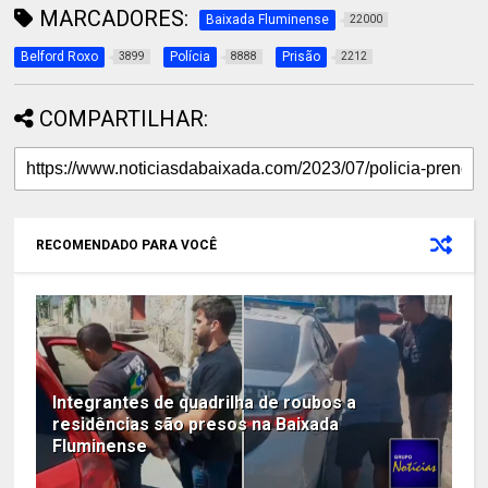
MARCADORES:
Baixada Fluminense
22000
Belford Roxo
Polícia
Prisão
3899
8888
2212
COMPARTILHAR:
RECOMENDADO PARA VOCÊ
Integrantes de quadrilha de roubos a
residências são presos na Baixada
Fluminense