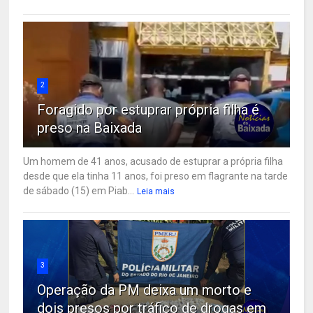
2
Foragido por estuprar própria filha é
preso na Baixada
Um homem de 41 anos, acusado de estuprar a própria filha
desde que ela tinha 11 anos, foi preso em flagrante na tarde
de sábado (15) em Piab...
Leia mais
3
Operação da PM deixa um morto e
dois presos por tráfico de drogas em