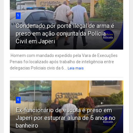
5
Condenado por porte ilegal de arma é
preso em ação conjunta da Polícia
Civil em Japeri
Homem com mandado expedido pela Vara de Execuções
Penais foi localizado após trabalho de inteligência entre
delegacias Policiais civis da 6...
Leia mais
6
Ex-funcionário de escola é preso em
Japeri por estuprar aluna de 5 anos no
banheiro