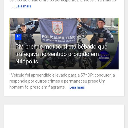
...
Leia mais
10
PM prende motociclista bêbado que
trafegava no sentido proibido em
Nilópolis
Veículo foi apreendido e levado para a 57ª DP; condutor já
respondia por outros crimes e permaneceu preso Um
homem foi preso em flagrante ...
Leia mais