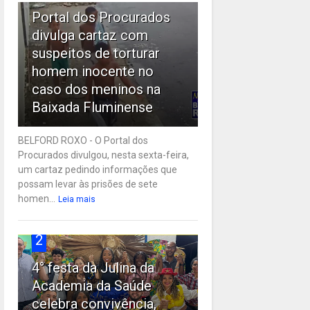
Portal dos Procurados
divulga cartaz com
suspeitos de torturar
homem inocente no
caso dos meninos na
Baixada Fluminense
BELFORD ROXO - O Portal dos
Procurados divulgou, nesta sexta-feira,
um cartaz pedindo informações que
possam levar às prisões de sete
homen...
Leia mais
2
4° festa da Julina da
Academia da Saúde
celebra convivência,