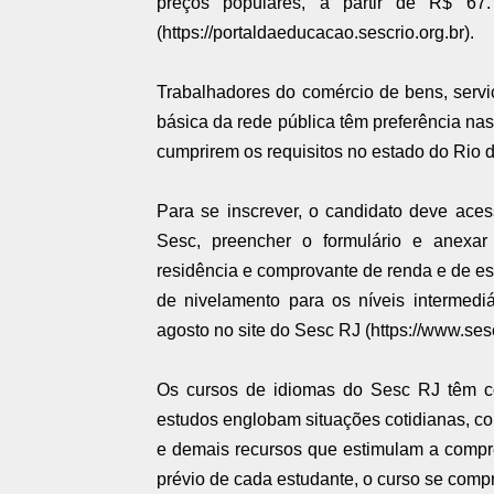
preços populares, a partir de R$ 6
(https://portaldaeducacao.sescrio.org.br).
Trabalhadores do comércio de bens, serv
básica da rede pública têm preferência nas
cumprirem os requisitos no estado do Rio d
Para se inscrever, o candidato deve acessa
Sesc, preencher o formulário e anexa
residência e comprovante de renda e de es
de nivelamento para os níveis intermedi
agosto no site do Sesc RJ (https://www.sesc
Os cursos de idiomas do Sesc RJ têm c
estudos englobam situações cotidianas, con
e demais recursos que estimulam a compre
prévio de cada estudante, o curso se com