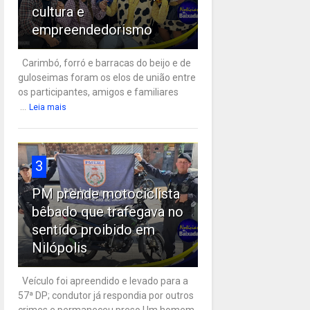
cultura e
empreendedorismo
Carimbó, forró e barracas do beijo e de
guloseimas foram os elos de união entre
os participantes, amigos e familiares
...
Leia mais
3
PM prende motociclista
bêbado que trafegava no
sentido proibido em
Nilópolis
Veículo foi apreendido e levado para a
57ª DP; condutor já respondia por outros