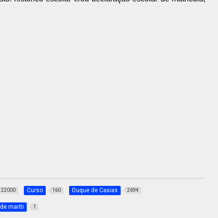
Curso
Duque de Caxias
22000
160
2694
de mariti
1