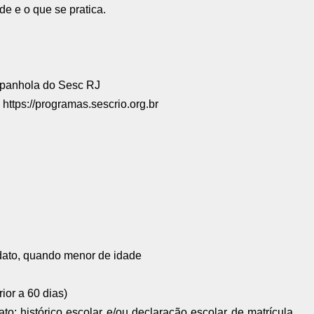
e e o que se pratica.
spanhola do Sesc RJ
e
https://programas.sescrio.org.br
dato, quando menor de idade
ior a 60 dias)
o: histórico escolar e/ou declaração escolar de matrícula,