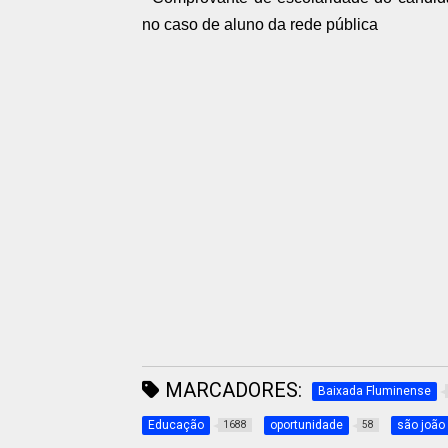
no caso de aluno da rede pública
MARCADORES:
Baixada Fluminense
Educação
oportunidade
são joão 
1688
58