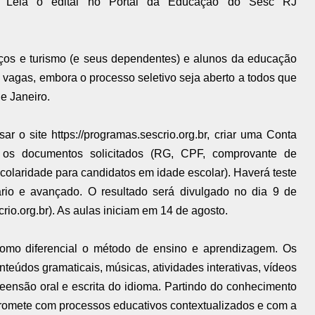
7. Leia o edital no Portal da Educação do Sesc RJ
iços e turismo (e seus dependentes) e alunos da educação
 vagas, embora o processo seletivo seja aberto a todos que
e Janeiro.
r o site https://programas.sescrio.org.br, criar uma Conta
r os documentos solicitados (RG, CPF, comprovante de
colaridade para candidatos em idade escolar). Haverá teste
ário e avançado. O resultado será divulgado no dia 9 de
rio.org.br). As aulas iniciam em 14 de agosto.
omo diferencial o método de ensino e aprendizagem. Os
teúdos gramaticais, músicas, atividades interativas, vídeos
ensão oral e escrita do idioma. Partindo do conhecimento
promete com processos educativos contextualizados e com a