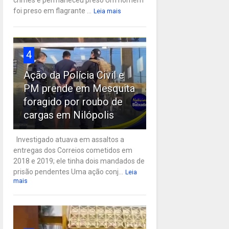
crimes e permaneceu preso Um homem
foi preso em flagrante ...
Leia mais
4
Ação da Polícia Civil e
PM prende em Mesquita
foragido por roubo de
cargas em Nilópolis
Investigado atuava em assaltos a
entregas dos Correios cometidos em
2018 e 2019; ele tinha dois mandados de
prisão pendentes Uma ação conj...
Leia
mais