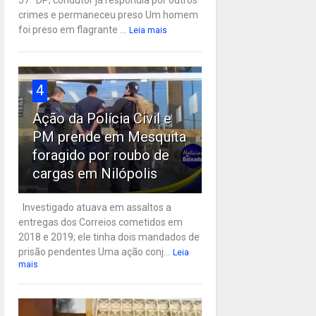
57ª DP; condutor já respondia por outros
crimes e permaneceu preso Um homem
foi preso em flagrante ...
Leia mais
4
Ação da Polícia Civil e
PM prende em Mesquita
foragido por roubo de
cargas em Nilópolis
Investigado atuava em assaltos a
entregas dos Correios cometidos em
2018 e 2019; ele tinha dois mandados de
prisão pendentes Uma ação conj...
Leia
mais