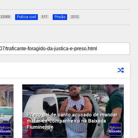
Polícia civil
Prisão
22000
517
2212
os
Preso pai de santo acusado de mandar
matar ex-companheiro na Baixada
Fluminense