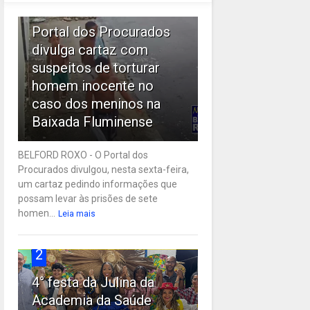
1
Portal dos Procurados
divulga cartaz com
suspeitos de torturar
homem inocente no
caso dos meninos na
Baixada Fluminense
BELFORD ROXO - O Portal dos
Procurados divulgou, nesta sexta-feira,
um cartaz pedindo informações que
possam levar às prisões de sete
homen...
Leia mais
2
4° festa da Julina da
Academia da Saúde