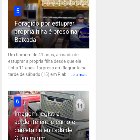
5
Foragido por estuprar
própria filha é preso na
Baixada
Um homem de 41 anos, acusado de
estuprar a própria filha desde que ela
tinha 11 anos, foi preso em flagrante na
tarde de sábado (15) em Piab...
Leia mais
6
Imagem registra
acidente entre carro e
carreta na entrada de
Guapimirim