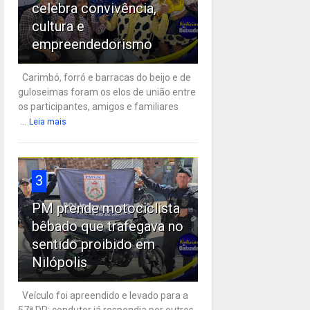
celebra convivência,
cultura e
empreendedorismo
Carimbó, forró e barracas do beijo e de
guloseimas foram os elos de união entre
os participantes, amigos e familiares
...
Leia mais
3
PM prende motociclista
bêbado que trafegava no
sentido proibido em
Nilópolis
Veículo foi apreendido e levado para a