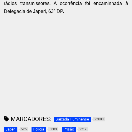
rádios transmissores. A ocorrência foi encaminhada à
Delegacia de Japeri, 63ª DP.
MARCADORES:
Baixada Fluminense
22000
Japeri
Polícia
Prisão
526
8888
2212