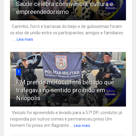
Saúde celebra convivência, cultura e
empreendedorismo
Carimbó, forró e barracas do beijo e de guloseimas foram
os elos de união entre os participantes, amigos e familiares
...
Leia mais
3
PM prende motociclista bêbado que
trafegava no sentido proibido em
Nilópolis
Veículo foi apreendido e levado para a 57ª DP; condutor já
respondia por outros crimes e permaneceu preso Um
homem foi preso em flagrante ...
Leia mais