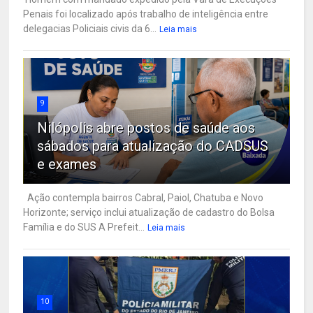
Penais foi localizado após trabalho de inteligência entre
delegacias Policiais civis da 6...
Leia mais
9
Nilópolis abre postos de saúde aos
sábados para atualização do CADSUS
e exames
Ação contempla bairros Cabral, Paiol, Chatuba e Novo
Horizonte; serviço inclui atualização de cadastro do Bolsa
Família e do SUS A Prefeit...
Leia mais
10