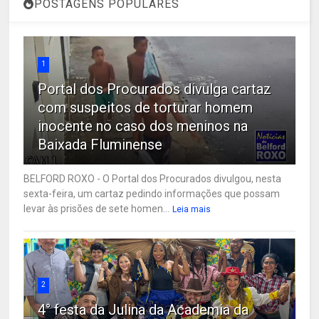
POSTAGENS POPULARES
1
Portal dos Procurados divulga cartaz
com suspeitos de torturar homem
inocente no caso dos meninos na
Baixada Fluminense
BELFORD ROXO - O Portal dos Procurados divulgou, nesta
sexta-feira, um cartaz pedindo informações que possam
levar às prisões de sete homen...
Leia mais
2
4° festa da Julina da Academia da