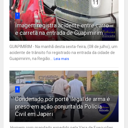
7
Imagem registra acidente entre carro
e carreta na entrada de Guapimirim
GUAPIMIRIM - Na manhã desta sexta-feira, (08 de julho), um
acidente de trânsito foi registrado na entrada da cidade de
Guapimirim, na Região...
Leia mais
8
Condenado por porte ilegal de arma é
preso em ação conjunta da Polícia
Civil em Japeri
Homem com mandado expedido pela Vara de Execuções