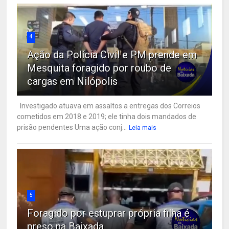
4
Ação da Polícia Civil e PM prende em
Mesquita foragido por roubo de
cargas em Nilópolis
Investigado atuava em assaltos a entregas dos Correios
cometidos em 2018 e 2019; ele tinha dois mandados de
prisão pendentes Uma ação conj...
Leia mais
5
Foragido por estuprar própria filha é
preso na Baixada