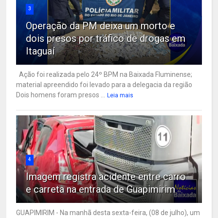
3
Operação da PM deixa um morto e
dois presos por tráfico de drogas em
Itaguaí
Ação foi realizada pelo 24º BPM na Baixada Fluminense;
material apreendido foi levado para a delegacia da região
Dois homens foram presos ...
Leia mais
4
Imagem registra acidente entre carro
e carreta na entrada de Guapimirim
GUAPIMIRIM - Na manhã desta sexta-feira, (08 de julho), um