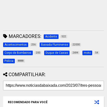
MARCADORES:
Acidente
522
Acontecimentos
Baixada Fluminense
256
22000
Corpo de Bombeiros
Duque de Caxias
moto
200
2694
54
Polícia
8888
COMPARTILHAR:
RECOMENDADO PARA VOCÊ