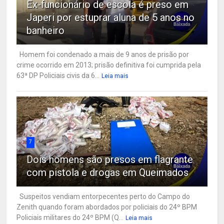
Ex-funcionário de escola é preso em
Japeri por estuprar aluna de 5 anos no
banheiro
Homem foi condenado a mais de 9 anos de prisão por
crime ocorrido em 2013; prisão definitiva foi cumprida pela
63ª DP Policiais civis da 6...
Leia mais
7
Dois homens são presos em flagrante
com pistola e drogas em Queimados
Suspeitos vendiam entorpecentes perto do Campo do
Zenith quando foram abordados por policiais do 24º BPM
Policiais militares do 24º BPM (Q...
Leia mais