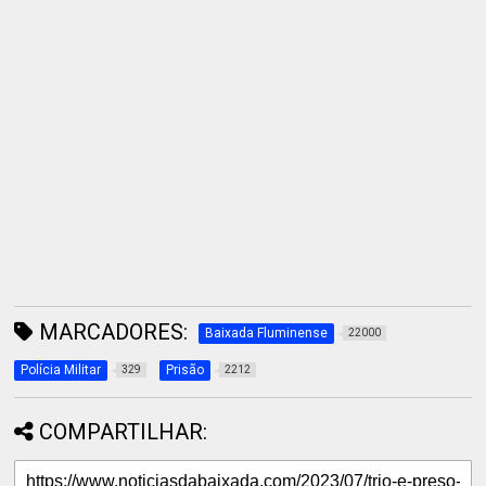
MARCADORES:
Baixada Fluminense
22000
Polícia Militar
Prisão
329
2212
COMPARTILHAR: