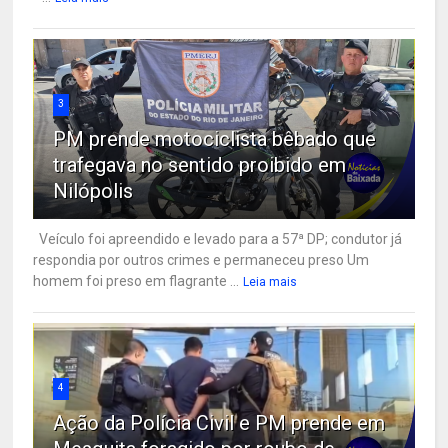
3
PM prende motociclista bêbado que
trafegava no sentido proibido em
Nilópolis
Veículo foi apreendido e levado para a 57ª DP; condutor já
respondia por outros crimes e permaneceu preso Um
homem foi preso em flagrante ...
Leia mais
4
Ação da Polícia Civil e PM prende em