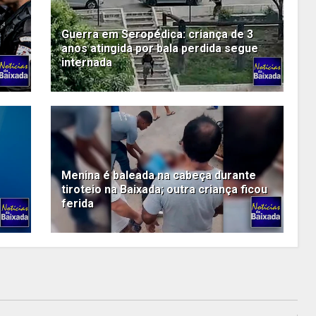
Guerra em Seropédica: criança de 3
e
anos atingida por bala perdida segue
internada
Menina é baleada na cabeça durante
tiroteio na Baixada; outra criança ficou
ferida