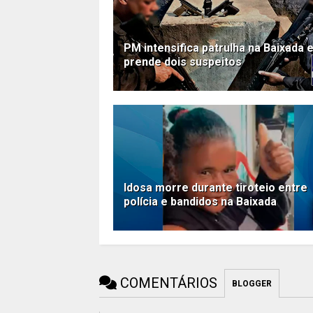
PM intensifica patrulha na Baixada 
prende dois suspeitos
Idosa morre durante tiroteio entre
polícia e bandidos na Baixada
COMENTÁRIOS
BLOGGER