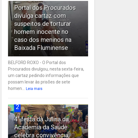
Portal dos Procurados
divulga cartaz com
suspeitos de torturar
homem inocente no
caso dos meninos na
Baixada Fluminense
BELFORD ROXO - O Portal dos
Procurados divulgou, nesta sexta-feira,
um cartaz pedindo informações que
possam levar às prisões de sete
homen...
Leia mais
2
4° festa da Julina da
Academia da Saúde
celebra convivência,