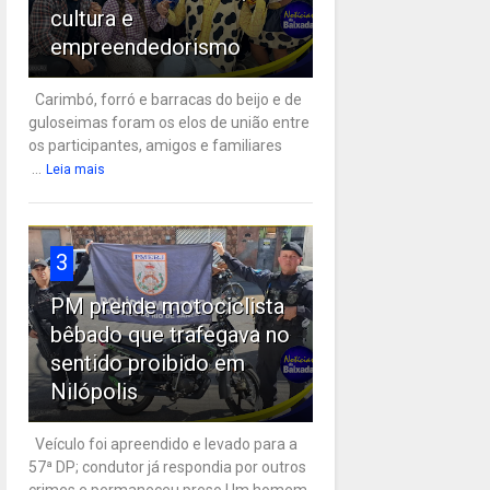
cultura e
empreendedorismo
Carimbó, forró e barracas do beijo e de
guloseimas foram os elos de união entre
os participantes, amigos e familiares
...
Leia mais
3
PM prende motociclista
bêbado que trafegava no
sentido proibido em
Nilópolis
Veículo foi apreendido e levado para a
57ª DP; condutor já respondia por outros