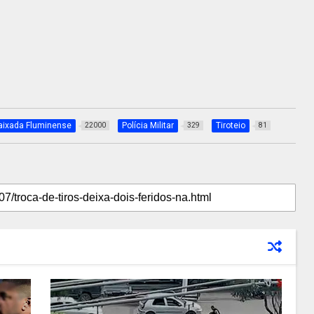
aixada Fluminense
Polícia Militar
Tiroteio
22000
329
81