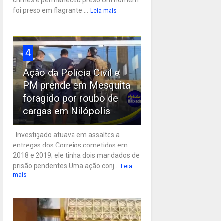
crimes e permaneceu preso Um homem
foi preso em flagrante ...
Leia mais
4
Ação da Polícia Civil e
PM prende em Mesquita
foragido por roubo de
cargas em Nilópolis
Investigado atuava em assaltos a
entregas dos Correios cometidos em
2018 e 2019; ele tinha dois mandados de
prisão pendentes Uma ação conj...
Leia
mais