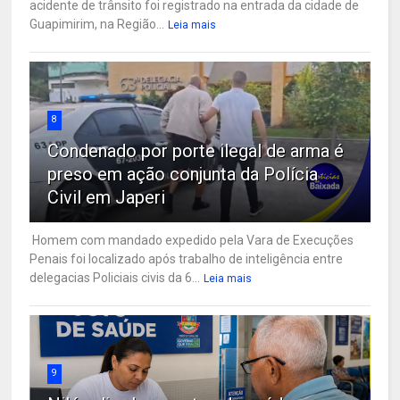
acidente de trânsito foi registrado na entrada da cidade de
Guapimirim, na Região...
Leia mais
8
Condenado por porte ilegal de arma é
preso em ação conjunta da Polícia
Civil em Japeri
Homem com mandado expedido pela Vara de Execuções
Penais foi localizado após trabalho de inteligência entre
delegacias Policiais civis da 6...
Leia mais
9