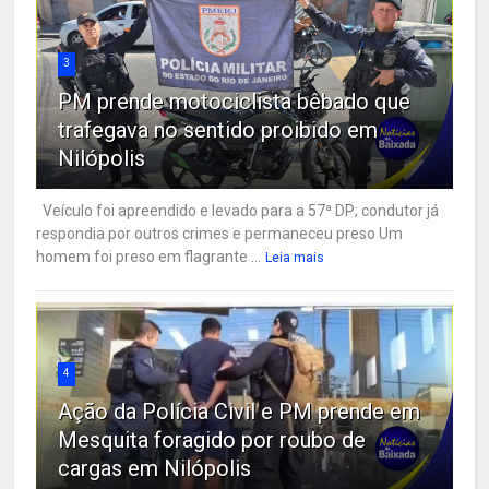
3
PM prende motociclista bêbado que
trafegava no sentido proibido em
Nilópolis
Veículo foi apreendido e levado para a 57ª DP; condutor já
respondia por outros crimes e permaneceu preso Um
homem foi preso em flagrante ...
Leia mais
4
Ação da Polícia Civil e PM prende em
Mesquita foragido por roubo de
cargas em Nilópolis