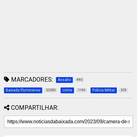
MARCADORES:
Assalto
440
Baixada Fluminense
crime
Polícia Militar
22000
1144
329
COMPARTILHAR: