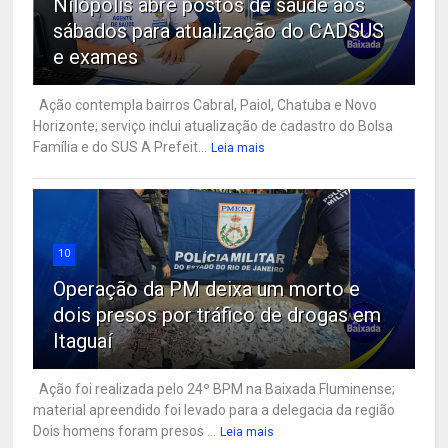
Nilópolis abre postos de saúde aos
sábados para atualização do CADSUS
e exames
Ação contempla bairros Cabral, Paiol, Chatuba e Novo
Horizonte; serviço inclui atualização de cadastro do Bolsa
Família e do SUS A Prefeit...
Leia mais
10
Operação da PM deixa um morto e
dois presos por tráfico de drogas em
Itaguaí
Ação foi realizada pelo 24º BPM na Baixada Fluminense;
material apreendido foi levado para a delegacia da região
Dois homens foram presos ...
Leia mais