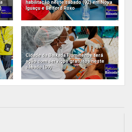
da
habilitação neste sábado (02) em Nova
)
Iguaçu e Belford Roxo
Cidade da Baixada Fluminense terá
ação com serviços gratuitos neste
sábado (09)