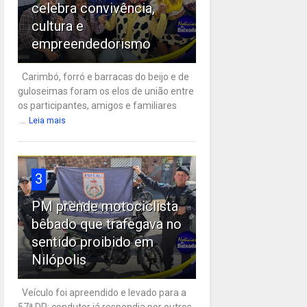
celebra convivência,
cultura e
empreendedorismo
Carimbó, forró e barracas do beijo e de
guloseimas foram os elos de união entre
os participantes, amigos e familiares
...
Leia mais
3
PM prende motociclista
bêbado que trafegava no
sentido proibido em
Nilópolis
Veículo foi apreendido e levado para a