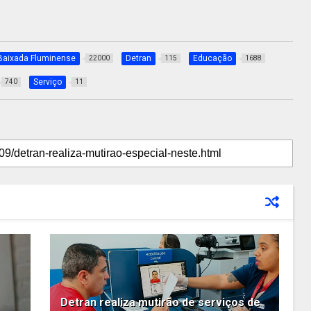
Baixada Fluminense
Detran
Educação
22000
115
1688
Serviço
740
11
Detran realiza mutirão de serviços de