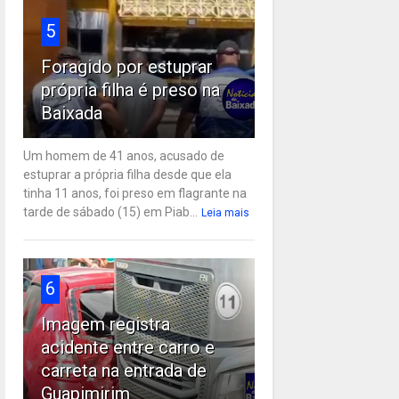
5
Foragido por estuprar
própria filha é preso na
Baixada
Um homem de 41 anos, acusado de
estuprar a própria filha desde que ela
tinha 11 anos, foi preso em flagrante na
tarde de sábado (15) em Piab...
Leia mais
6
Imagem registra
acidente entre carro e
carreta na entrada de
Guapimirim