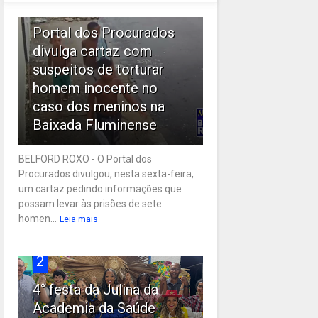
1
Portal dos Procurados
divulga cartaz com
suspeitos de torturar
homem inocente no
caso dos meninos na
Baixada Fluminense
BELFORD ROXO - O Portal dos
Procurados divulgou, nesta sexta-feira,
um cartaz pedindo informações que
possam levar às prisões de sete
homen...
Leia mais
2
4° festa da Julina da
Academia da Saúde