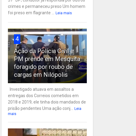
57ª DP; condutor já respondia por outros
crimes e permaneceu preso Um homem
foi preso em flagrante ...
Leia mais
4
Ação da Polícia Civil e
PM prende em Mesquita
foragido por roubo de
cargas em Nilópolis
Investigado atuava em assaltos a
entregas dos Correios cometidos em
2018 e 2019; ele tinha dois mandados de
prisão pendentes Uma ação conj...
Leia
mais