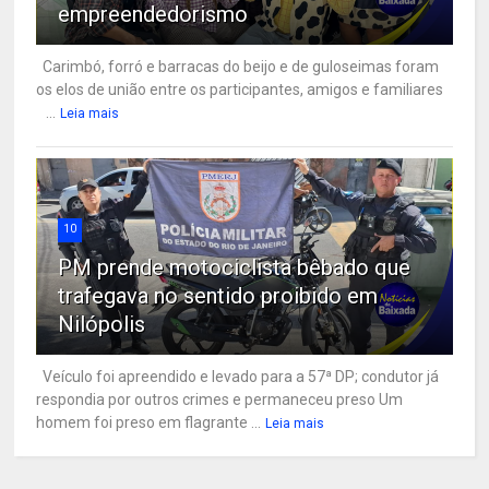
empreendedorismo
Carimbó, forró e barracas do beijo e de guloseimas foram
os elos de união entre os participantes, amigos e familiares
...
Leia mais
10
PM prende motociclista bêbado que
trafegava no sentido proibido em
Nilópolis
Veículo foi apreendido e levado para a 57ª DP; condutor já
respondia por outros crimes e permaneceu preso Um
homem foi preso em flagrante ...
Leia mais