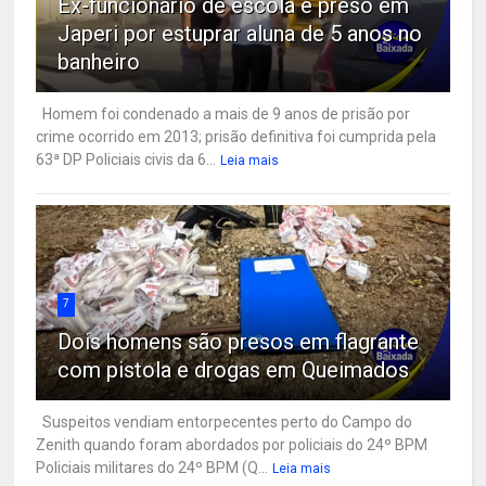
Ex-funcionário de escola é preso em
Japeri por estuprar aluna de 5 anos no
banheiro
Homem foi condenado a mais de 9 anos de prisão por
crime ocorrido em 2013; prisão definitiva foi cumprida pela
63ª DP Policiais civis da 6...
Leia mais
7
Dois homens são presos em flagrante
com pistola e drogas em Queimados
Suspeitos vendiam entorpecentes perto do Campo do
Zenith quando foram abordados por policiais do 24º BPM
Policiais militares do 24º BPM (Q...
Leia mais