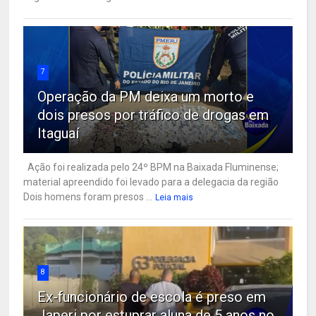
7
Operação da PM deixa um morto e
dois presos por tráfico de drogas em
Itaguaí
Ação foi realizada pelo 24º BPM na Baixada Fluminense;
material apreendido foi levado para a delegacia da região
Dois homens foram presos ...
Leia mais
8
Ex-funcionário de escola é preso em
Japeri por estuprar aluna de 5 anos no