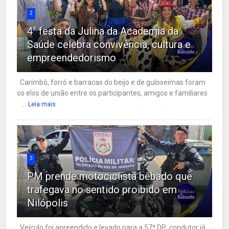
2
4° festa da Julina da Academia da
Saúde celebra convivência, cultura e
empreendedorismo
Carimbó, forró e barracas do beijo e de guloseimas foram
os elos de união entre os participantes, amigos e familiares
...
Leia mais
3
PM prende motociclista bêbado que
trafegava no sentido proibido em
Nilópolis
Veículo foi apreendido e levado para a 57ª DP; condutor já