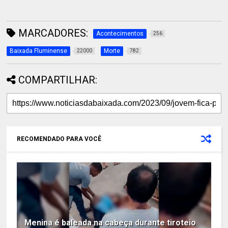
MARCADORES:
Acontecimentos
256
Baixada Fluminense
Morte
22000
782
COMPARTILHAR:
RECOMENDADO PARA VOCÊ
Menina é baleada na cabeça durante tiroteio