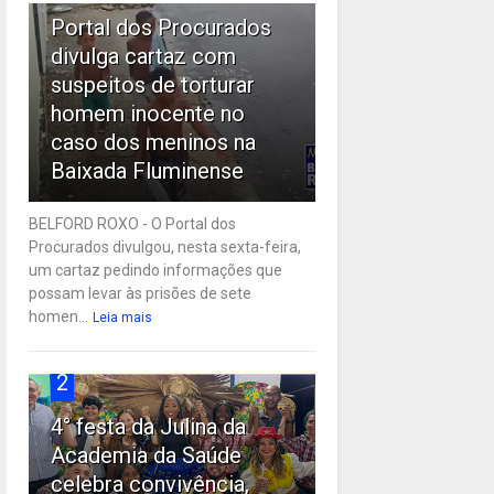
Portal dos Procurados
divulga cartaz com
suspeitos de torturar
homem inocente no
caso dos meninos na
Baixada Fluminense
BELFORD ROXO - O Portal dos
Procurados divulgou, nesta sexta-feira,
um cartaz pedindo informações que
possam levar às prisões de sete
homen...
Leia mais
2
4° festa da Julina da
Academia da Saúde
celebra convivência,