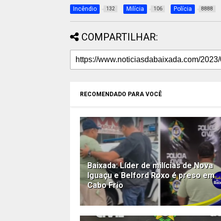
Incêndio
Milícia
Polícia
132
106
8888
COMPARTILHAR:
RECOMENDADO PARA VOCÊ
Baixada: Líder de milícias de Nova
Iguaçu e Belford Roxo é preso em
Cabo Frio