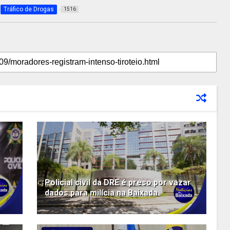
Tráfico de Drogas
1516
Policial civil da DRE é preso por vazar
dados para milícia na Baixada