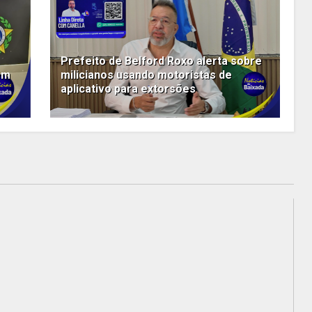
Prefeito de Belford Roxo alerta sobre
em
milicianos usando motoristas de
aplicativo para extorsões