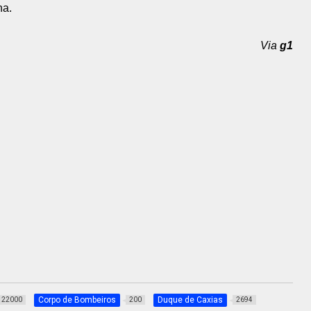
na.
Via
g1
Corpo de Bombeiros
Duque de Caxias
22000
200
2694