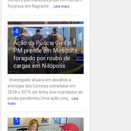
crimes e permaneceu preso Um homem
foi preso em flagrante ...
Leia mais
4
Ação da Polícia Civil e
PM prende em Mesquita
foragido por roubo de
cargas em Nilópolis
Investigado atuava em assaltos a
entregas dos Correios cometidos em
2018 e 2019; ele tinha dois mandados de
prisão pendentes Uma ação conj...
Leia
mais
5