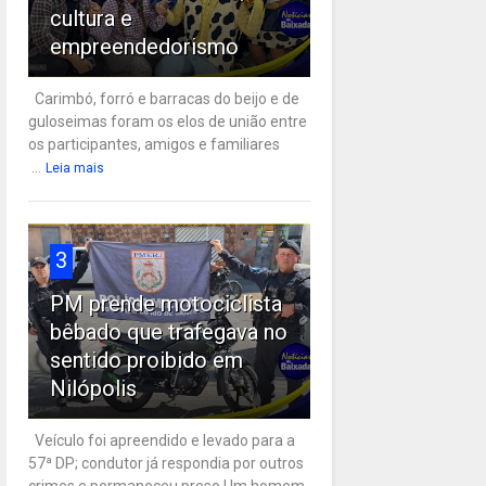
cultura e
empreendedorismo
Carimbó, forró e barracas do beijo e de
guloseimas foram os elos de união entre
os participantes, amigos e familiares
...
Leia mais
3
PM prende motociclista
bêbado que trafegava no
sentido proibido em
Nilópolis
Veículo foi apreendido e levado para a
57ª DP; condutor já respondia por outros