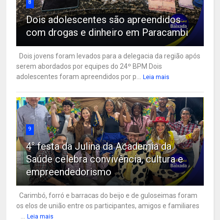
8
Dois adolescentes são apreendidos
com drogas e dinheiro em Paracambi
Dois jovens foram levados para a delegacia da região após
serem abordados por equipes do 24º BPM Dois
adolescentes foram apreendidos por p...
Leia mais
9
4° festa da Julina da Academia da
Saúde celebra convivência, cultura e
empreendedorismo
Carimbó, forró e barracas do beijo e de guloseimas foram
os elos de união entre os participantes, amigos e familiares
...
Leia mais