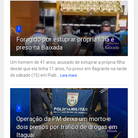
2
Foragido por estuprar própria filha é
preso na Baixada
Um homem de 41 anos, acusado de estuprar a própria filha
desde que ela tinha 11 anos, foi preso em flagrante na tarde
de sábado (15) em Piab...
Leia mais
3
Operação da PM deixa um morto e
dois presos por tráfico de drogas em
Itaguaí