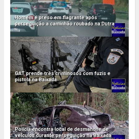
Homem é preso em flagrante após
perseguição a caminhão roubado na Dutra
GAT prende três criminosos com fuzis e
pistola na Baixada
Polícia encontra local de desmanche de
veículos durante perseguição na Baixada