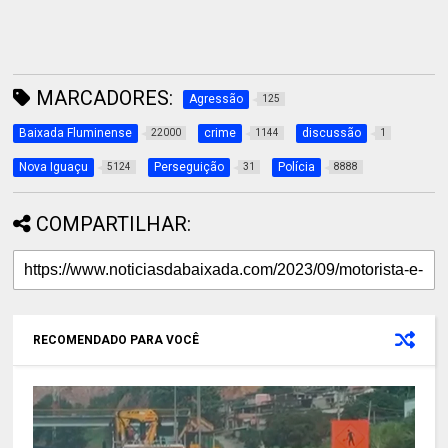
MARCADORES:
Agressão
125
Baixada Fluminense
crime
discussão
22000
1144
1
Nova Iguaçu
Perseguição
Polícia
5124
31
8888
COMPARTILHAR:
RECOMENDADO PARA VOCÊ