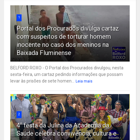
1
Portal dos Procurados divulga cartaz
com suspeitos de torturar homem
inocente no caso dos meninos na
Baixada Fluminense
BELFORD ROXO - O Portal dos Procurados divulgou, nesta
sexta-feira, um cartaz pedindo informações que possam
levar às prisões de sete homen...
Leia mais
2
4° festa da Julina da Academia da
Saúde celebra convivência, cultura e