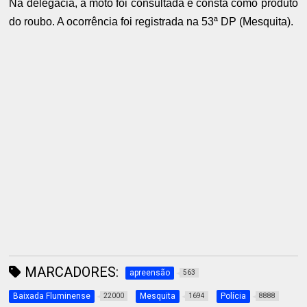
Na delegacia, a moto foi consultada e consta como produto
do roubo. A ocorrência foi registrada na 53ª DP (Mesquita).
MARCADORES:
apreensão
563
Baixada Fluminense
Mesquita
Polícia
22000
1694
8888