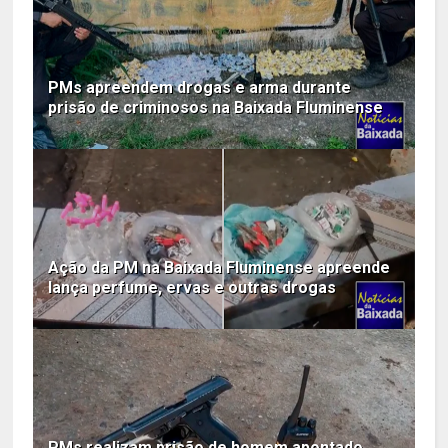
PMs apreendem drogas e arma durante
prisão de criminosos na Baixada Fluminense
Ação da PM na Baixada Fluminense apreende
lança perfume, ervas e outras drogas
PMs realizam prisão de homem apontado