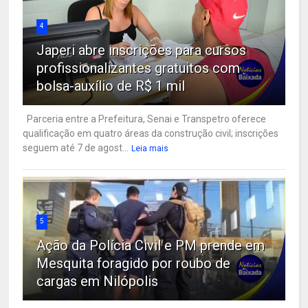
4
Japeri abre inscrições para cursos
profissionalizantes gratuitos com
bolsa-auxílio de R$ 1 mil
Parceria entre a Prefeitura, Senai e Transpetro oferece
qualificação em quatro áreas da construção civil; inscrições
seguem até 7 de agost...
Leia mais
5
Ação da Polícia Civil e PM prende em
Mesquita foragido por roubo de
cargas em Nilópolis