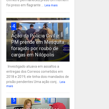
crimes e permaneceu preso Um homem
foi preso em flagrante ...
Leia mais
4
Ação da Polícia Civil e
PM prende em Mesquita
foragido por roubo de
cargas em Nilópolis
Investigado atuava em assaltos a
entregas dos Correios cometidos em
2018 e 2019; ele tinha dois mandados de
prisão pendentes Uma ação conj...
Leia
mais
5