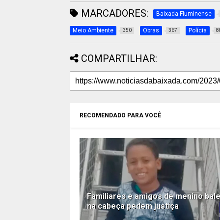
MARCADORES:
Baixada Fluminense
Meio Ambiente
Obras
Polícia
350
367
8
COMPARTILHAR:
RECOMENDADO PARA VOCÊ
Familiares e amigos de menino bal
na cabeça pedem justiça