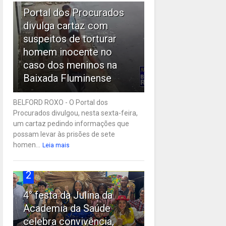
Portal dos Procurados
divulga cartaz com
suspeitos de torturar
homem inocente no
caso dos meninos na
Baixada Fluminense
BELFORD ROXO - O Portal dos
Procurados divulgou, nesta sexta-feira,
um cartaz pedindo informações que
possam levar às prisões de sete
homen...
Leia mais
2
4° festa da Julina da
Academia da Saúde
celebra convivência,