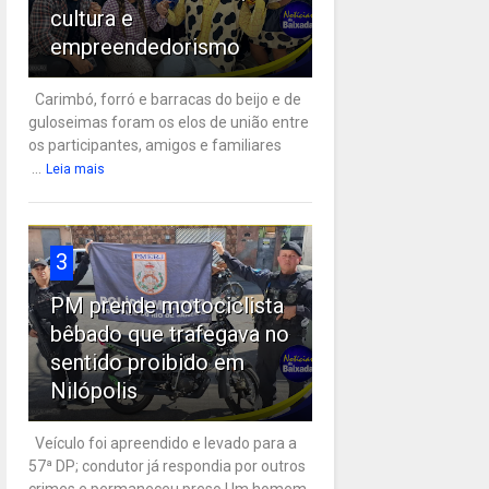
cultura e
empreendedorismo
Carimbó, forró e barracas do beijo e de
guloseimas foram os elos de união entre
os participantes, amigos e familiares
...
Leia mais
3
PM prende motociclista
bêbado que trafegava no
sentido proibido em
Nilópolis
Veículo foi apreendido e levado para a
57ª DP; condutor já respondia por outros