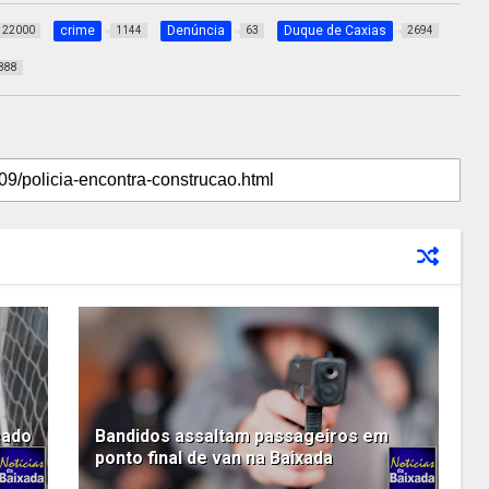
crime
Denúncia
Duque de Caxias
22000
1144
63
2694
888
eado
Bandidos assaltam passageiros em
ponto final de van na Baixada