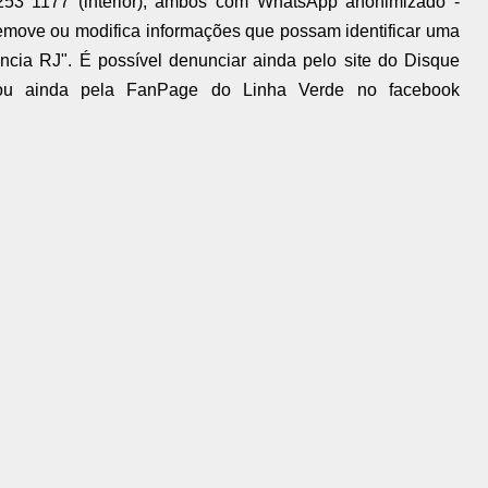
253 1177 (interior), ambos com WhatsApp anonimizado -
emove ou modifica informações que possam identificar uma
cia RJ". É possível denunciar ainda pelo site do Disque
) ou ainda pela FanPage do Linha Verde no facebook