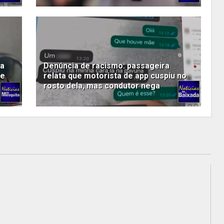
ra
Denúncia de racismo: passageira
de
relata que motorista de app cuspiu no
rosto dela, mas condutor nega