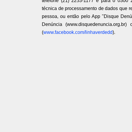
telefone (21) 2253-1177 e para o 0300 
técnica de processamento de dados que r
pessoa, ou então pelo App "Disque Denún
Denúncia (www.disquedenuncia.org.br
(
www.facebook.com/linhaverdedd
).