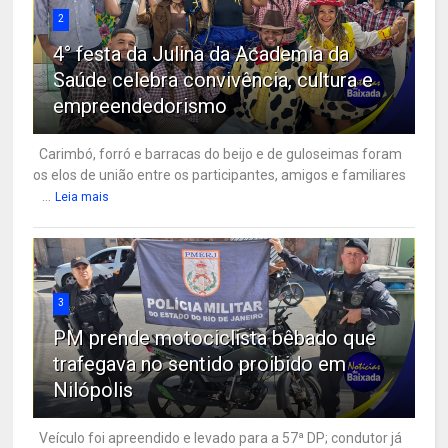
2
4° festa da Julina da Academia da
Saúde celebra convivência, cultura e
empreendedorismo
Carimbó, forró e barracas do beijo e de guloseimas foram
os elos de união entre os participantes, amigos e familiares
...
Leia mais
3
PM prende motociclista bêbado que
trafegava no sentido proibido em
Nilópolis
Veículo foi apreendido e levado para a 57ª DP; condutor já