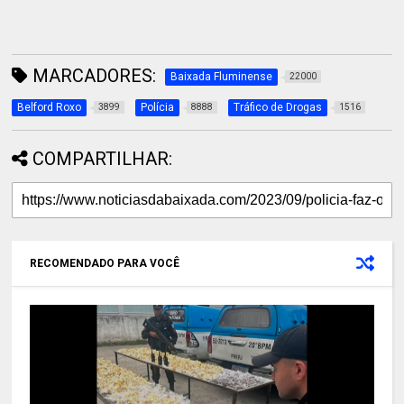
MARCADORES:
Baixada Fluminense
22000
Belford Roxo
Polícia
Tráfico de Drogas
3899
8888
1516
COMPARTILHAR:
RECOMENDADO PARA VOCÊ