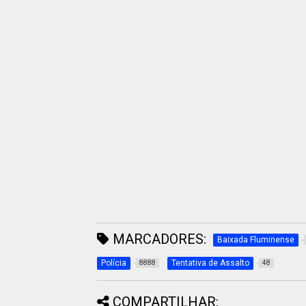
MARCADORES:
Baixada Fluminense
Polícia
Tentativa de Assalto
8888
48
COMPARTILHAR: