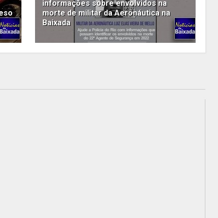
informações sobre envolvidos na
reso
morte de militar da Aeronáutica na
Baixada