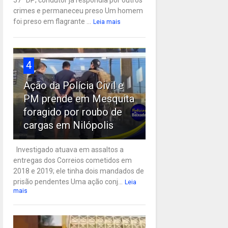
57ª DP; condutor já respondia por outros
crimes e permaneceu preso Um homem
foi preso em flagrante ...
Leia mais
4
Ação da Polícia Civil e
PM prende em Mesquita
foragido por roubo de
cargas em Nilópolis
Investigado atuava em assaltos a
entregas dos Correios cometidos em
2018 e 2019; ele tinha dois mandados de
prisão pendentes Uma ação conj...
Leia
mais