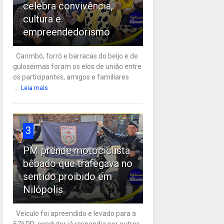
celebra convivência,
cultura e
empreendedorismo
Carimbó, forró e barracas do beijo e de
guloseimas foram os elos de união entre
os participantes, amigos e familiares
...
Leia mais
3
PM prende motociclista
bêbado que trafegava no
sentido proibido em
Nilópolis
Veículo foi apreendido e levado para a