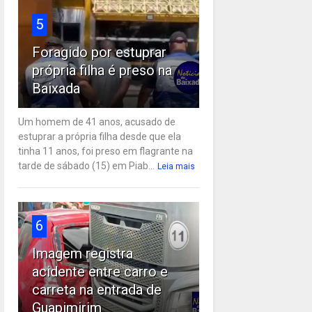
5
Foragido por estuprar
própria filha é preso na
Baixada
Um homem de 41 anos, acusado de
estuprar a própria filha desde que ela
tinha 11 anos, foi preso em flagrante na
tarde de sábado (15) em Piab...
Leia mais
6
Imagem registra
acidente entre carro e
carreta na entrada de
Guapimirim