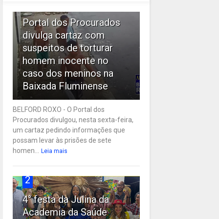
1
Portal dos Procurados
divulga cartaz com
suspeitos de torturar
homem inocente no
caso dos meninos na
Baixada Fluminense
BELFORD ROXO - O Portal dos
Procurados divulgou, nesta sexta-feira,
um cartaz pedindo informações que
possam levar às prisões de sete
homen...
Leia mais
2
4° festa da Julina da
Academia da Saúde