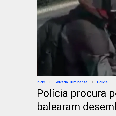
Início
Baixada Fluminense
Polícia
Polícia procura 
balearam desemb