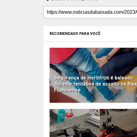
RECOMENDADO PARA VOCÊ
Segurança de Hortifrúti é baleado
durante tentativa de assalto na Bai
Fluminense