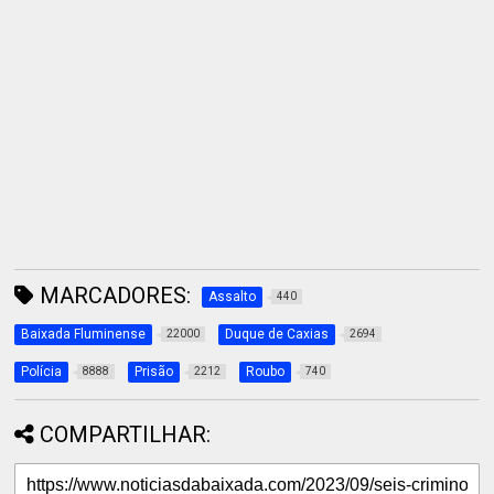
MARCADORES:
Assalto
440
Baixada Fluminense
Duque de Caxias
22000
2694
Polícia
Prisão
Roubo
8888
2212
740
COMPARTILHAR: