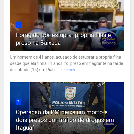
6
Foragido por estuprar própria filha é
preso na Baixada
Um homem de 41 anos, acusado de estuprar a própria filha
desde que ela tinha 11 anos, foi preso em flagrante na tarde
de sábado (15) em Piab...
Leia mais
7
Operação da PM deixa um morto e
dois presos por tráfico de drogas em
Itaguaí