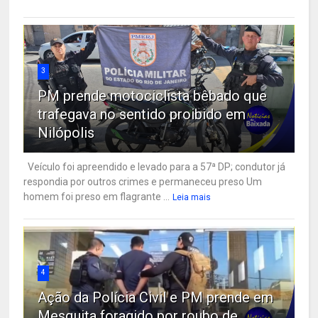
3
PM prende motociclista bêbado que
trafegava no sentido proibido em
Nilópolis
Veículo foi apreendido e levado para a 57ª DP; condutor já
respondia por outros crimes e permaneceu preso Um
homem foi preso em flagrante ...
Leia mais
4
Ação da Polícia Civil e PM prende em
Mesquita foragido por roubo de