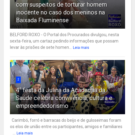
com suspeitos de torturar homem
inocente no caso dos meninos na
Baixada Fluminense
BELFORD ROXO - O Portal dos Procurados divulgou, nesta
sexta-feira, um cartaz pedindo informações que possam
levar às prisões de sete homen...
Leia mais
2
4° festa da Julina da Academia da
Saúde celebra convivência, cultura e
empreendedorismo
Carimbó, forró e barracas do beijo e de guloseimas foram
os elos de união entre os participantes, amigos e familiares
...
Leia mais