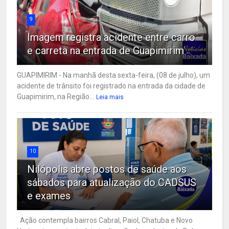
9
Imagem registra acidente entre carro
e carreta na entrada de Guapimirim
GUAPIMIRIM - Na manhã desta sexta-feira, (08 de julho), um
acidente de trânsito foi registrado na entrada da cidade de
Guapimirim, na Região...
Leia mais
10
Nilópolis abre postos de saúde aos
sábados para atualização do CADSUS
e exames
Ação contempla bairros Cabral, Paiol, Chatuba e Novo