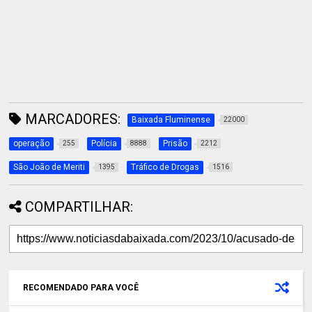
MARCADORES:
Baixada Fluminense
22000
operação
Polícia
Prisão
255
8888
2212
São João de Meriti
Tráfico de Drogas
1395
1516
COMPARTILHAR:
RECOMENDADO PARA VOCÊ