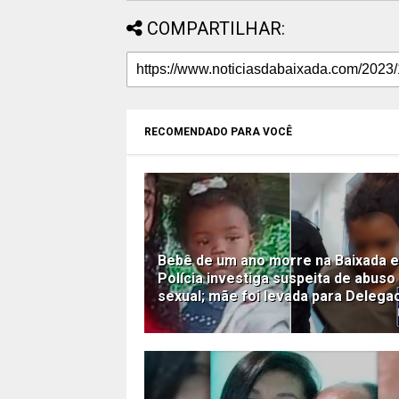
COMPARTILHAR:
RECOMENDADO PARA VOCÊ
Bebê de um ano morre na Baixada e
Polícia investiga suspeita de abuso
sexual; mãe foi levada para Delega