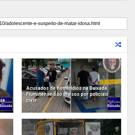
Acusados de homicídios na Baixada
Fluminense são presos por policiais
cia
civis