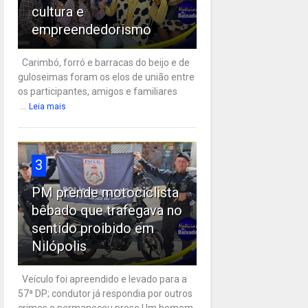
cultura e
empreendedorismo
Carimbó, forró e barracas do beijo e de
guloseimas foram os elos de união entre
os participantes, amigos e familiares
...
Leia mais
3
PM prende motociclista
bêbado que trafegava no
sentido proibido em
Nilópolis
Veículo foi apreendido e levado para a
57ª DP; condutor já respondia por outros