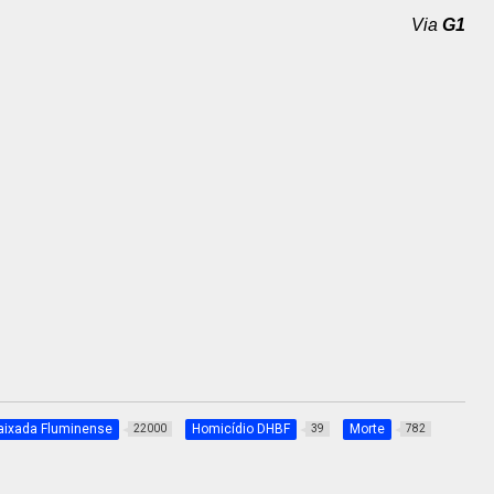
Via
G1
aixada Fluminense
Homicídio DHBF
Morte
22000
39
782