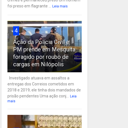
crimes e permaneceu preso Um homem
foi preso em flagrante ...
Leia mais
4
Ação da Polícia Civil e
PM prende em Mesquita
foragido por roubo de
cargas em Nilópolis
Investigado atuava em assaltos a
entregas dos Correios cometidos em
2018 e 2019; ele tinha dois mandados de
prisão pendentes Uma ação conj...
Leia
mais