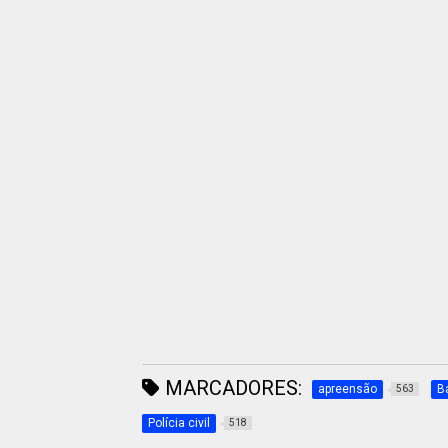
MARCADORES:
apreensão
B
563
Polícia civil
518