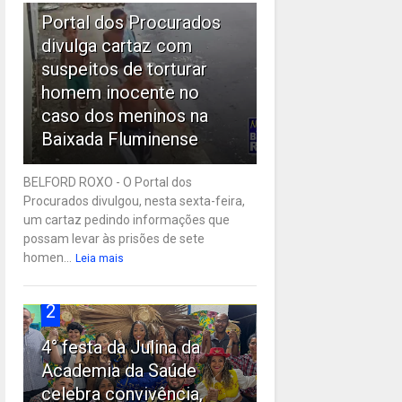
Portal dos Procurados
divulga cartaz com
suspeitos de torturar
homem inocente no
caso dos meninos na
Baixada Fluminense
BELFORD ROXO - O Portal dos
Procurados divulgou, nesta sexta-feira,
um cartaz pedindo informações que
possam levar às prisões de sete
homen...
Leia mais
2
4° festa da Julina da
Academia da Saúde
celebra convivência,