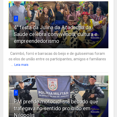
2
4° festa da Julina da Academia da
Saúde celebra convivência, cultura e
empreendedorismo
Carimbó, forró e barracas do beijo e de guloseimas foram
os elos de união entre os participantes, amigos e familiares
...
Leia mais
3
PM prende motociclista bêbado que
trafegava no sentido proibido em
Nilópolis