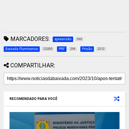
MARCADORES:
apreensão
563
Baixada Fluminense
PRF
Prisão
22000
294
2212
COMPARTILHAR:
RECOMENDADO PARA VOCÊ