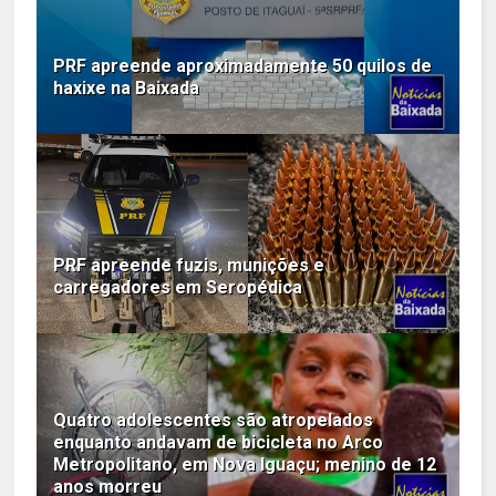
PRF apreende aproximadamente 50 quilos de
haxixe na Baixada
PRF apreende fuzis, munições e
carregadores em Seropédica
Quatro adolescentes são atropelados
enquanto andavam de bicicleta no Arco
Metropolitano, em Nova Iguaçu; menino de 12
anos morreu