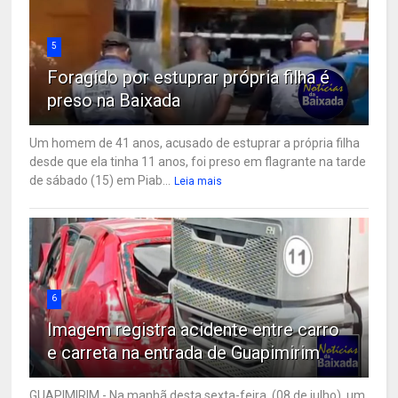
5
Foragido por estuprar própria filha é
preso na Baixada
Um homem de 41 anos, acusado de estuprar a própria filha
desde que ela tinha 11 anos, foi preso em flagrante na tarde
de sábado (15) em Piab...
Leia mais
6
Imagem registra acidente entre carro
e carreta na entrada de Guapimirim
GUAPIMIRIM - Na manhã desta sexta-feira, (08 de julho), um