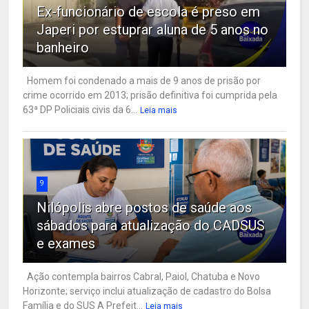
Ex-funcionário de escola é preso em
Japeri por estuprar aluna de 5 anos no
banheiro
Homem foi condenado a mais de 9 anos de prisão por
crime ocorrido em 2013; prisão definitiva foi cumprida pela
63ª DP Policiais civis da 6...
Leia mais
9
Nilópolis abre postos de saúde aos
sábados para atualização do CADSUS
e exames
Ação contempla bairros Cabral, Paiol, Chatuba e Novo
Horizonte; serviço inclui atualização de cadastro do Bolsa
Família e do SUS A Prefeit...
Leia mais