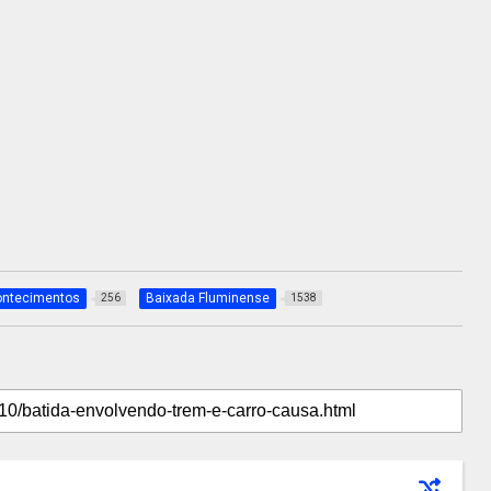
ntecimentos
Baixada Fluminense
256
1538