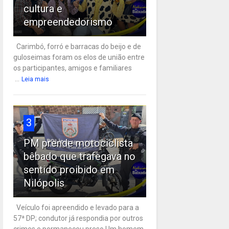
cultura e
empreendedorismo
Carimbó, forró e barracas do beijo e de
guloseimas foram os elos de união entre
os participantes, amigos e familiares
...
Leia mais
3
PM prende motociclista
bêbado que trafegava no
sentido proibido em
Nilópolis
Veículo foi apreendido e levado para a
57ª DP; condutor já respondia por outros