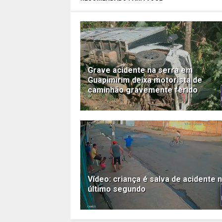
Grave acidente na serra em
Guapimirim deixa motorista de
caminhão gravemente ferido
Vídeo: criança é salva de acidente 
último segundo