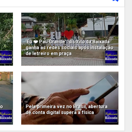
'Eu ❤️ Pau Grande': distrito da Baixada
ganha as redes sociais após instalação
de letreiro em praça
no
Pela primeira vez no Brasil, abertura
de conta digital supera a física