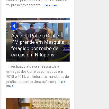
crimes e permaneceu preso Um homem
foi preso em flagrante ...
Leia mais
4
Ação da Polícia Civil e
PM prende em Mesquita
foragido por roubo de
cargas em Nilópolis
Investigado atuava em assaltos a
entregas dos Correios cometidos em
2018 e 2019; ele tinha dois mandados de
prisão pendentes Uma ação conj...
Leia
mais