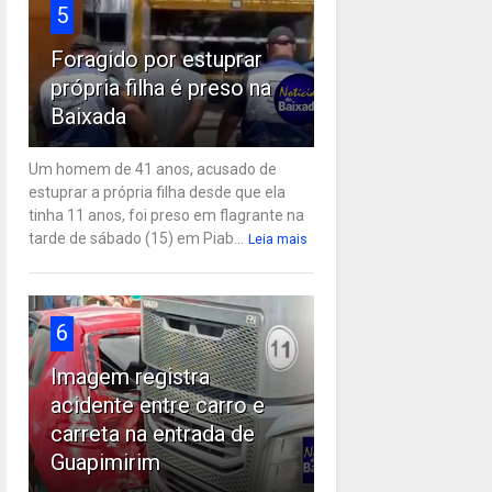
5
Foragido por estuprar
própria filha é preso na
Baixada
Um homem de 41 anos, acusado de
estuprar a própria filha desde que ela
tinha 11 anos, foi preso em flagrante na
tarde de sábado (15) em Piab...
Leia mais
6
Imagem registra
acidente entre carro e
carreta na entrada de
Guapimirim