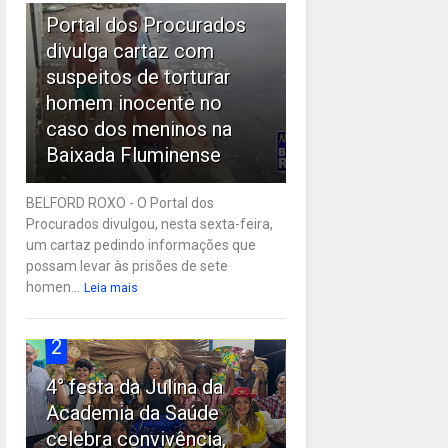
Portal dos Procurados
divulga cartaz com
suspeitos de torturar
homem inocente no
caso dos meninos na
Baixada Fluminense
BELFORD ROXO - O Portal dos
Procurados divulgou, nesta sexta-feira,
um cartaz pedindo informações que
possam levar às prisões de sete
homen...
Leia mais
2
4° festa da Julina da
Academia da Saúde
celebra convivência,