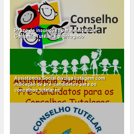
Prazo de inscrições para eleição de
ConselhoTutelar é prorrogado
Assistência Social divulga listagem com
indicação de pré-candidatos para os
conselhos tutelares