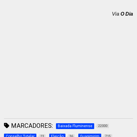
Via
O Dia
MARCADORES:
Baixada Fluminense
22000
Conselho Tutelar
Eleição
Guapimirim
23
36
715