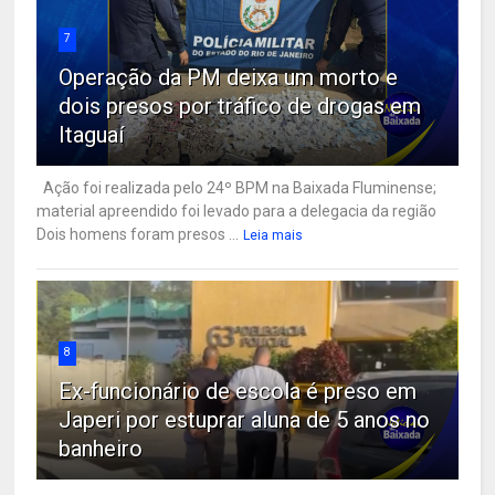
7
Operação da PM deixa um morto e
dois presos por tráfico de drogas em
Itaguaí
Ação foi realizada pelo 24º BPM na Baixada Fluminense;
material apreendido foi levado para a delegacia da região
Dois homens foram presos ...
Leia mais
8
Ex-funcionário de escola é preso em
Japeri por estuprar aluna de 5 anos no
banheiro