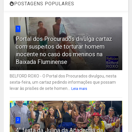
POSTAGENS POPULARES
1
Portal dos Procurados divulga cartaz
com suspeitos de torturar homem
inocente no caso dos meninos na
Baixada Fluminense
BELFORD ROXO - O Portal dos Procurados divulgou, nesta
sexta-feira, um cartaz pedindo informações que possam
levar às prisões de sete homen...
Leia mais
2
4° festa da Julina da Academia da