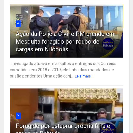
4
Ação da Polícia Civil e PM prende em
Mesquita foragido por roubo de
cargas em Nilópolis
Investigado atuava em assaltos a entregas dos Correios
cometidos em 2018 e 2019; ele tinha dois mandados de
prisão pendentes Uma ação conj...
Leia mais
5
Foragido por estuprar própria filha é