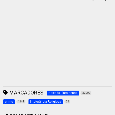
MARCADORES:
Baixada Fluminense
22000
crime
Intolerância Religiosa
1144
33