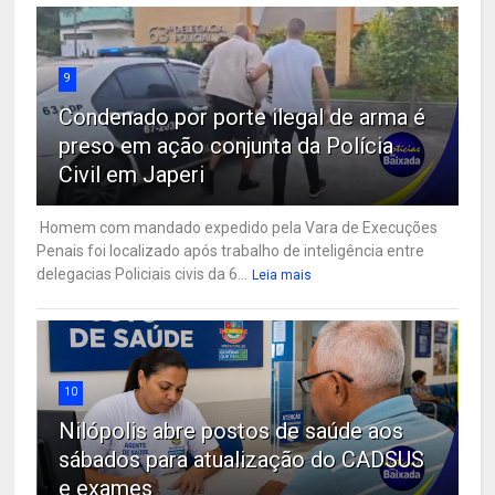
9
Condenado por porte ilegal de arma é
preso em ação conjunta da Polícia
Civil em Japeri
Homem com mandado expedido pela Vara de Execuções
Penais foi localizado após trabalho de inteligência entre
delegacias Policiais civis da 6...
Leia mais
10
Nilópolis abre postos de saúde aos
sábados para atualização do CADSUS
e exames