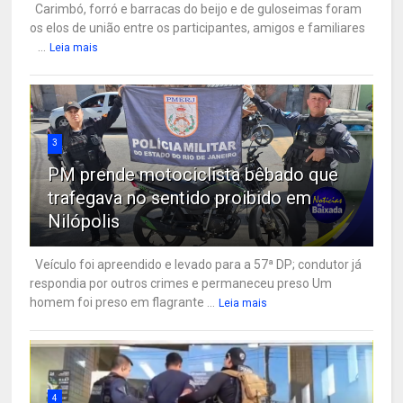
Carimbó, forró e barracas do beijo e de guloseimas foram
os elos de união entre os participantes, amigos e familiares
...
Leia mais
3
PM prende motociclista bêbado que
trafegava no sentido proibido em
Nilópolis
Veículo foi apreendido e levado para a 57ª DP; condutor já
respondia por outros crimes e permaneceu preso Um
homem foi preso em flagrante ...
Leia mais
4