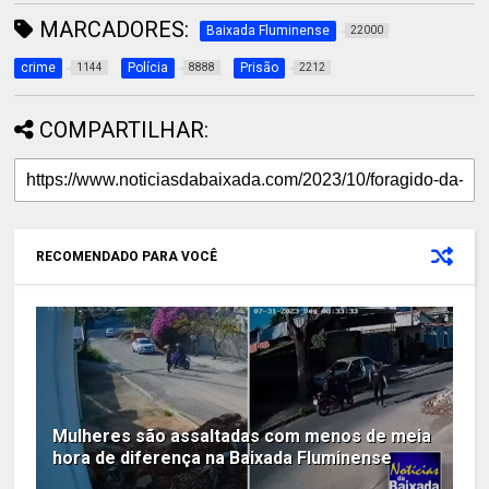
MARCADORES:
Baixada Fluminense
22000
crime
Polícia
Prisão
1144
8888
2212
COMPARTILHAR:
RECOMENDADO PARA VOCÊ
Mulheres são assaltadas com menos de meia
hora de diferença na Baixada Fluminense