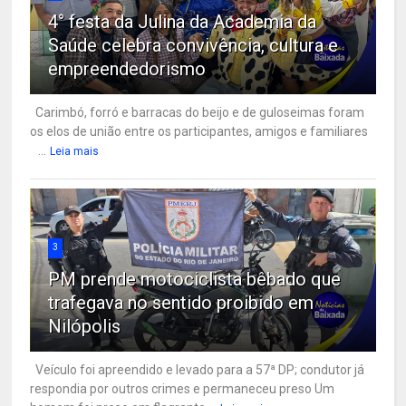
4° festa da Julina da Academia da
Saúde celebra convivência, cultura e
empreendedorismo
Carimbó, forró e barracas do beijo e de guloseimas foram
os elos de união entre os participantes, amigos e familiares
...
Leia mais
3
PM prende motociclista bêbado que
trafegava no sentido proibido em
Nilópolis
Veículo foi apreendido e levado para a 57ª DP; condutor já
respondia por outros crimes e permaneceu preso Um