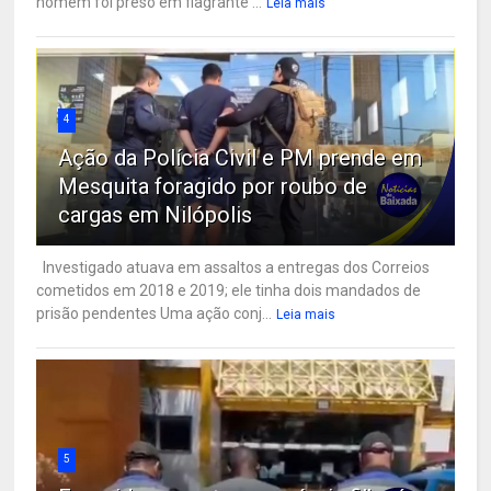
homem foi preso em flagrante ...
Leia mais
4
Ação da Polícia Civil e PM prende em
Mesquita foragido por roubo de
cargas em Nilópolis
Investigado atuava em assaltos a entregas dos Correios
cometidos em 2018 e 2019; ele tinha dois mandados de
prisão pendentes Uma ação conj...
Leia mais
5