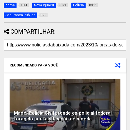
crime
Nova Iguaçu
Polícia
1144
5124
8888
Segurança Pública
190
COMPARTILHAR:
RECOMENDADO PARA VOCÊ
Magé: Polícia Civil prende ex-policial federal
foragido por falsificação de moeda