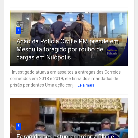
4
Ação da Polícia Civil e PM prende em
Mesquita foragido por roubo de
cargas em Nilópolis
Investigado atuava em assaltos a entregas dos Correios
cometidos em 2018 e 2019; ele tinha dois mandados de
prisão pendentes Uma ação conj...
Leia mais
5
Foragido por estuprar própria filha é