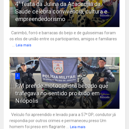
4° festa da Julina da Academia da
Saúde celebra convivência, cultura e
empreendedorismo
Carimbó, forró e barracas do beijo e de guloseimas foram
os elos de união entre os participantes, amigos e familiares
...
Leia mais
3
PM prende motociclista bêbado que
trafegava no sentido proibido em
Nilópolis
Veículo foi apreendido e levado para a 57ª DP; condutor já
respondia por outros crimes e permaneceu preso Um
homem foi preso em flagrante ...
Leia mais