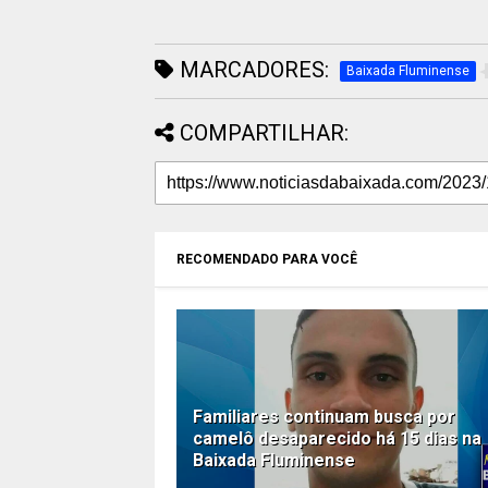
MARCADORES:
Baixada Fluminense
COMPARTILHAR:
RECOMENDADO PARA VOCÊ
Familiares continuam busca por
camelô desaparecido há 15 dias na
Baixada Fluminense