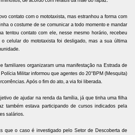
criminosos, de acordo com relatos da mãe do rapaz.
novo contato com o mototaxista, mas estranhou a forma com
tinha o costume de se comunicar a todo momento e mandar
a tentou contato com ele, nesse mesmo horário, recebeu
 o celular do mototaxista foi desligado, mas a sua última
munidade.
s e familiares organizaram uma manifestação na Estrada de
Polícia Militar informou que agentes do 20°BPM (Mesquita)
rrências. Após o fim do ato, a via foi liberada.
tivo de ajudar na renda da família, já que tinha uma filha
z também estava participando de cursos indicados pela
s salários.
nas que o caso é investigado pelo Setor de Descoberta de