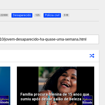
Desaparecido
Polícia civil
22000
125
518
Família procura menina de 15 anos que
sumiu após deixar salão de beleza