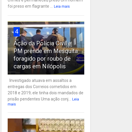
crimes e permaneceu preso Um homem
foi preso em flagrante ...
Leia mais
4
Ação da Polícia Civil e
PM prende em Mesquita
foragido por roubo de
cargas em Nilópolis
Investigado atuava em assaltos a
entregas dos Correios cometidos em
2018 e 2019; ele tinha dois mandados de
prisão pendentes Uma ação conj...
Leia
mais