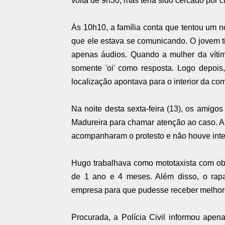
volta de 9h30, mas teria sido cercado por 
Às 10h10, a família conta que tentou um 
que ele estava se comunicando. O jovem 
apenas áudios. Quando a mulher da vítim
somente 'oi' como resposta. Logo depois,
localização apontava para o interior da co
Na noite desta sexta-feira (13), os amigo
Madureira para chamar atenção ao caso. A 
acompanharam o protesto e não houve interco
Hugo trabalhava como mototaxista com obje
de 1 ano e 4 meses. Além disso, o rapa
empresa para que pudesse receber melhore
Procurada, a Polícia Civil informou ape