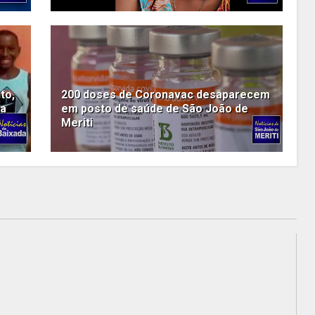
to,
200 doses de Coronavac desaparecem
da
em posto de saúde de São João de
Meriti