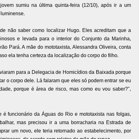
vem sumiu na última quinta-feira (12/10), após ir a um
Fluminense.
ão de não saber como localizar Hugo. Eles acreditam que a
minosos e levada para o interior do Conjunto da Marinha,
o Pará. A mãe do mototaxista, Alessandra Oliveira, conta
caso ela tenha certeza da localização do corpo do filho.
iaram para a Delegacia de Homicídios da Baixada porque
r o corpo dele. Lá falaram que eles só podem entrar se eu
idade, porque é área de risco, mas como eu vou saber?",
 é funcionário da Águas do Rio e mototaxista nas folgas,
abalhar, mas precisou ir a uma borracharia na Estrada de
prar um novo, ele teria retornado ao estabelecimento, por