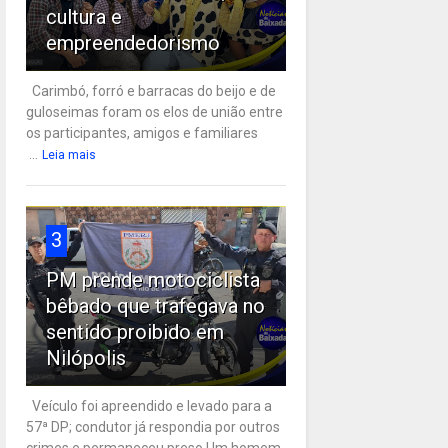
cultura e
empreendedorismo
Carimbó, forró e barracas do beijo e de
guloseimas foram os elos de união entre
os participantes, amigos e familiares
...
Leia mais
3
PM prende motociclista
bêbado que trafegava no
sentido proibido em
Nilópolis
Veículo foi apreendido e levado para a
57ª DP; condutor já respondia por outros