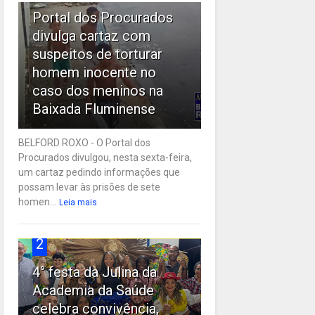
Portal dos Procurados
divulga cartaz com
suspeitos de torturar
homem inocente no
caso dos meninos na
Baixada Fluminense
BELFORD ROXO - O Portal dos
Procurados divulgou, nesta sexta-feira,
um cartaz pedindo informações que
possam levar às prisões de sete
homen...
Leia mais
2
4° festa da Julina da
Academia da Saúde
celebra convivência,