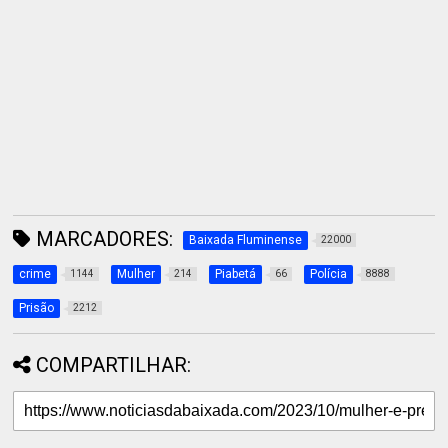
MARCADORES:
Baixada Fluminense
22000
crime
Mulher
Piabetá
Polícia
1144
214
66
8888
Prisão
2212
COMPARTILHAR: