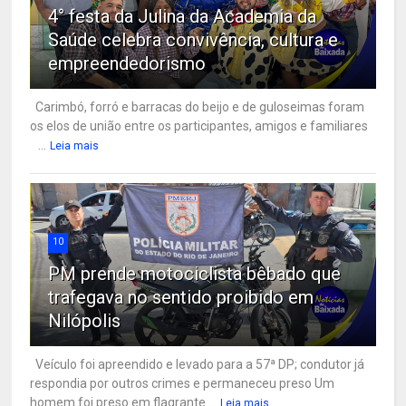
4° festa da Julina da Academia da
Saúde celebra convivência, cultura e
empreendedorismo
Carimbó, forró e barracas do beijo e de guloseimas foram
os elos de união entre os participantes, amigos e familiares
...
Leia mais
10
PM prende motociclista bêbado que
trafegava no sentido proibido em
Nilópolis
Veículo foi apreendido e levado para a 57ª DP; condutor já
respondia por outros crimes e permaneceu preso Um
homem foi preso em flagrante ...
Leia mais