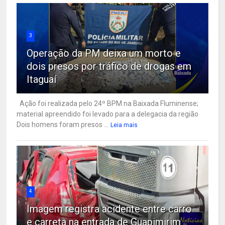
3
Operação da PM deixa um morto e
dois presos por tráfico de drogas em
Itaguaí
Ação foi realizada pelo 24º BPM na Baixada Fluminense;
material apreendido foi levado para a delegacia da região
Dois homens foram presos ...
Leia mais
4
Imagem registra acidente entre carro
e carreta na entrada de Guapimirim