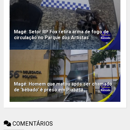
Magé: Setor RP Fox retira arma de fogo de
circulação no Parque dos Artistas
Magé: Homem que matou após ser chamado
de ‘bêbado’ é preso em Piabetá
COMENTÁRIOS