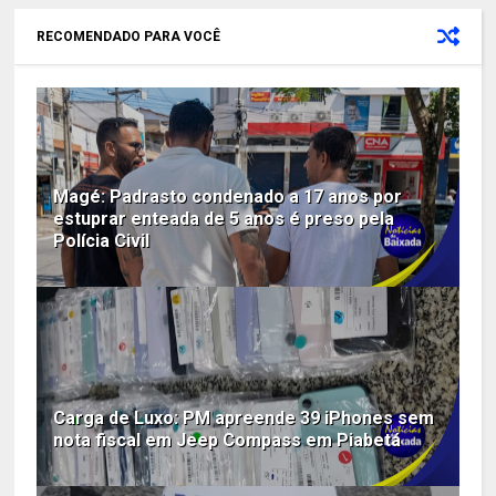
RECOMENDADO PARA VOCÊ
Magé: Padrasto condenado a 17 anos por
estuprar enteada de 5 anos é preso pela
Polícia Civil
Carga de Luxo: PM apreende 39 iPhones sem
nota fiscal em Jeep Compass em Piabetá