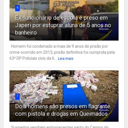
6
Ex-funcionário de escola é preso em
Japeri por estuprar aluna de 5 anos no
banheiro
Homem foi condenado a mais de 9 anos de prisão por
crime ocorrido em 2013; prisão definitiva foi cumprida pela
63ª DP Policiais civis da 6...
Leia mais
7
Dois homens são presos em flagrante
com pistola e drogas em Queimados
Suspeitos vendiam entorpecentes perto do Campo do