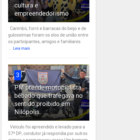
cultura e
empreendedorismo
Carimbó, forró e barracas do beijo e de
guloseimas foram os elos de união entre
os participantes, amigos e familiares
...
Leia mais
3
PM prende motociclista
bêbado que trafegava no
sentido proibido em
Nilópolis
Veículo foi apreendido e levado para a
57ª DP; condutor já respondia por outros