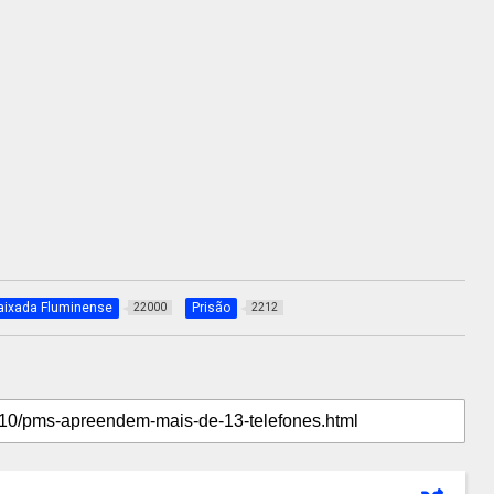
aixada Fluminense
Prisão
22000
2212