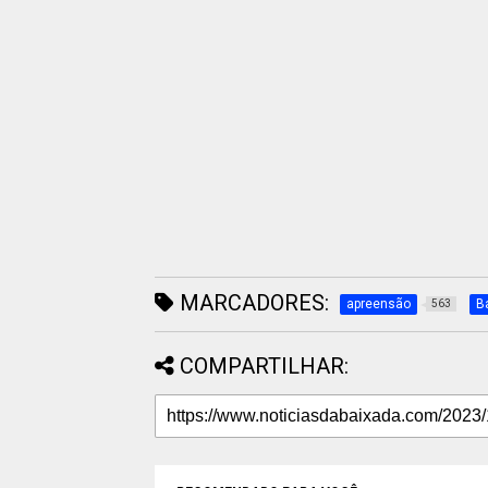
MARCADORES:
apreensão
B
563
COMPARTILHAR: