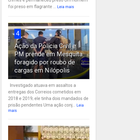
crimes e permaneceu preso Um homem
foi preso em flagrante ...
Leia mais
4
Ação da Polícia Civil e
PM prende em Mesquita
foragido por roubo de
cargas em Nilópolis
Investigado atuava em assaltos a
entregas dos Correios cometidos em
2018 e 2019; ele tinha dois mandados de
prisão pendentes Uma ação conj...
Leia
mais