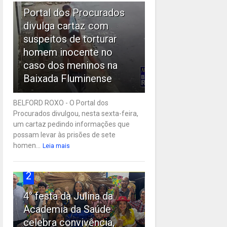
Portal dos Procurados
divulga cartaz com
suspeitos de torturar
homem inocente no
caso dos meninos na
Baixada Fluminense
BELFORD ROXO - O Portal dos
Procurados divulgou, nesta sexta-feira,
um cartaz pedindo informações que
possam levar às prisões de sete
homen...
Leia mais
2
4° festa da Julina da
Academia da Saúde
celebra convivência,