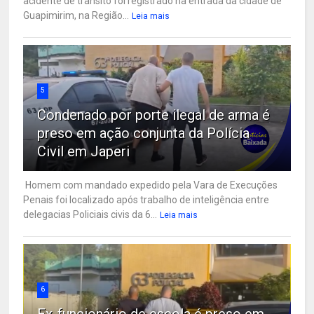
acidente de trânsito foi registrado na entrada da cidade de
Guapimirim, na Região...
Leia mais
5
Condenado por porte ilegal de arma é
preso em ação conjunta da Polícia
Civil em Japeri
Homem com mandado expedido pela Vara de Execuções
Penais foi localizado após trabalho de inteligência entre
delegacias Policiais civis da 6...
Leia mais
6
Ex-funcionário de escola é preso em