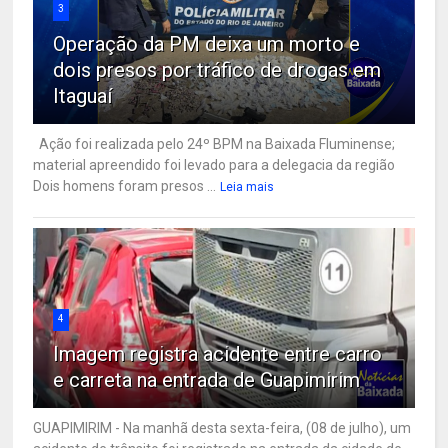
3
Operação da PM deixa um morto e
dois presos por tráfico de drogas em
Itaguaí
Ação foi realizada pelo 24º BPM na Baixada Fluminense;
material apreendido foi levado para a delegacia da região
Dois homens foram presos ...
Leia mais
4
Imagem registra acidente entre carro
e carreta na entrada de Guapimirim
GUAPIMIRIM - Na manhã desta sexta-feira, (08 de julho), um