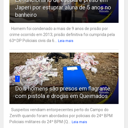
Japeri por estuprar aluna de 5 anos no
banheiro
Homem foi condenado a mais de 9 anos de prisão por
crime ocorrido em 2013; prisão definitiva foi cumprida pela
63ª DP Policiais civis da 6...
Leia mais
7
Dois homens são presos em flagrante
com pistola e drogas em Queimados
Suspeitos vendiam entorpecentes perto do Campo do
Zenith quando foram abordados por policiais do 24º BPM
Policiais militares do 24º BPM (Q...
Leia mais