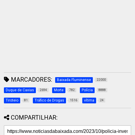
MARCADORES:
Baixada Fluminense
22000
Duque de Caxias
Morte
Polícia
2694
782
8888
Tiroteio
Tráfico de Drogas
vítima
81
1516
24
COMPARTILHAR: