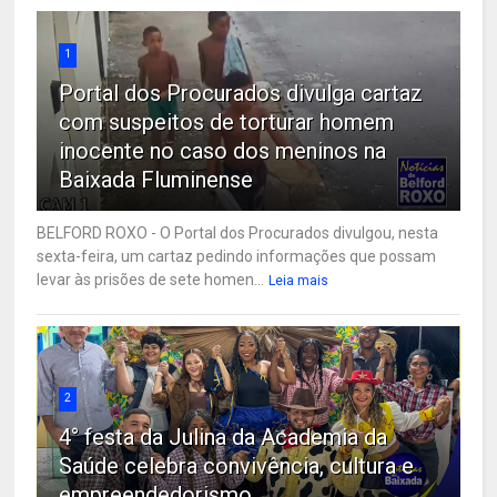
1
Portal dos Procurados divulga cartaz
com suspeitos de torturar homem
inocente no caso dos meninos na
Baixada Fluminense
BELFORD ROXO - O Portal dos Procurados divulgou, nesta
sexta-feira, um cartaz pedindo informações que possam
levar às prisões de sete homen...
Leia mais
2
4° festa da Julina da Academia da
Saúde celebra convivência, cultura e
empreendedorismo