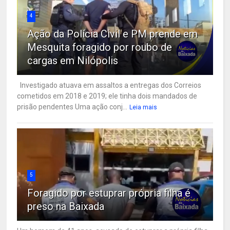
4
Ação da Polícia Civil e PM prende em
Mesquita foragido por roubo de
cargas em Nilópolis
Investigado atuava em assaltos a entregas dos Correios
cometidos em 2018 e 2019; ele tinha dois mandados de
prisão pendentes Uma ação conj...
Leia mais
5
Foragido por estuprar própria filha é
preso na Baixada