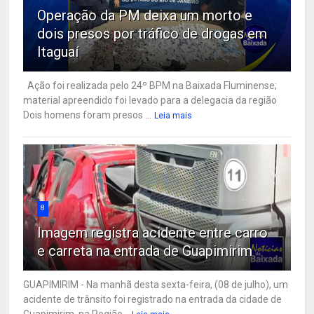
Operação da PM deixa um morto e
dois presos por tráfico de drogas em
Itaguaí
Ação foi realizada pelo 24º BPM na Baixada Fluminense;
material apreendido foi levado para a delegacia da região
Dois homens foram presos ...
Leia mais
8
Imagem registra acidente entre carro
e carreta na entrada de Guapimirim
GUAPIMIRIM - Na manhã desta sexta-feira, (08 de julho), um
acidente de trânsito foi registrado na entrada da cidade de
Guapimirim, na Região...