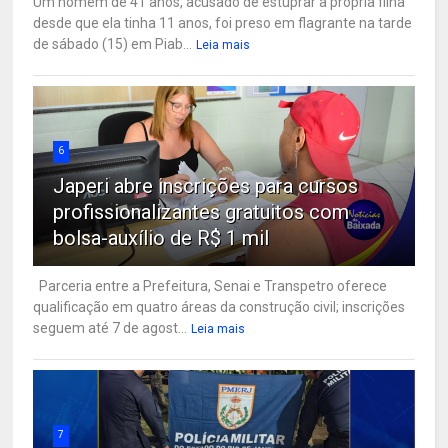
Um homem de 41 anos, acusado de estuprar a própria filha
desde que ela tinha 11 anos, foi preso em flagrante na tarde
de sábado (15) em Piab...
Leia mais
6
Japeri abre inscrições para cursos
profissionalizantes gratuitos com
bolsa-auxílio de R$ 1 mil
Parceria entre a Prefeitura, Senai e Transpetro oferece
qualificação em quatro áreas da construção civil; inscrições
seguem até 7 de agost...
Leia mais
7