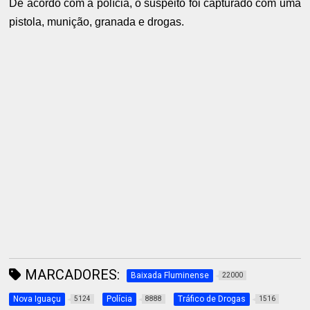
De acordo com a polícia, o suspeito foi capturado com uma
pistola, munição, granada e drogas.
MARCADORES:
Baixada Fluminense
22000
Nova Iguaçu
Polícia
Tráfico de Drogas
5124
8888
1516