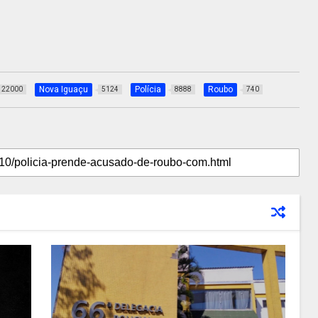
Nova Iguaçu
Polícia
Roubo
22000
5124
8888
740