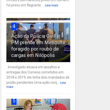
crimes e permaneceu preso Um homem
foi preso em flagrante ...
Leia mais
4
Ação da Polícia Civil e
PM prende em Mesquita
foragido por roubo de
cargas em Nilópolis
Investigado atuava em assaltos a
entregas dos Correios cometidos em
2018 e 2019; ele tinha dois mandados de
prisão pendentes Uma ação conj...
Leia
mais
5