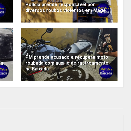
Polícia prende responsável por
diversos roubos violentos em Magé
PM prende acusado e recupera moto
ta
roubada com auxílio de rastreamento
na Baixada