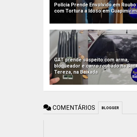
Polícia Prende Envolvido em Roubo
com Tortura a Idoso em Guapimirim
GAT prende suspeito com arma,
bloqueador e carro roubado na San
Tereza, na Baixada
COMENTÁRIOS
BLOGGER