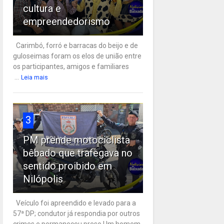
cultura e
empreendedorismo
Carimbó, forró e barracas do beijo e de
guloseimas foram os elos de união entre
os participantes, amigos e familiares
...
Leia mais
3
PM prende motociclista
bêbado que trafegava no
sentido proibido em
Nilópolis
Veículo foi apreendido e levado para a
57ª DP; condutor já respondia por outros