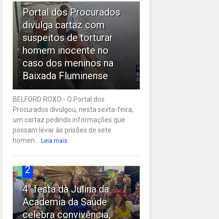
Portal dos Procurados
divulga cartaz com
suspeitos de torturar
homem inocente no
caso dos meninos na
Baixada Fluminense
BELFORD ROXO - O Portal dos
Procurados divulgou, nesta sexta-feira,
um cartaz pedindo informações que
possam levar às prisões de sete
homen...
Leia mais
2
4° festa da Julina da
Academia da Saúde
celebra convivência,