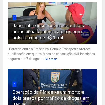
6
Japeri abre inscrições para cursos
profissionalizantes gratuitos com
bolsa-auxílio de R$ 1 mil
Parceria entre a Prefeitura, Senai e Transpetro oferece
qualificação em quatro áreas da construção civil; inscrições
seguem até 7 de agost...
Leia mais
7
Operação da PM deixa um morto e
dois presos por tráfico de drogas em
Itaguaí