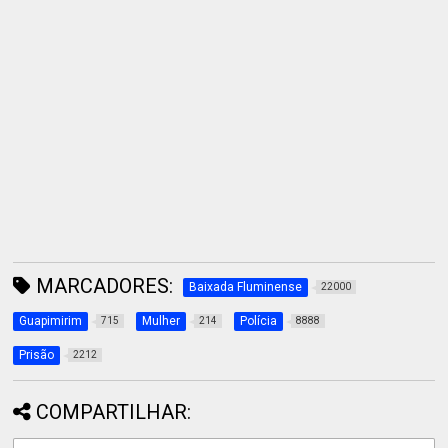
MARCADORES:
Baixada Fluminense
22000
Guapimirim
Mulher
Polícia
715
214
8888
Prisão
2212
COMPARTILHAR: