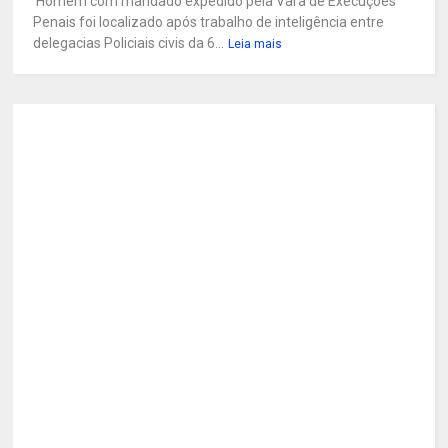
Homem com mandado expedido pela Vara de Execuções
Penais foi localizado após trabalho de inteligência entre
delegacias Policiais civis da 6...
Leia mais