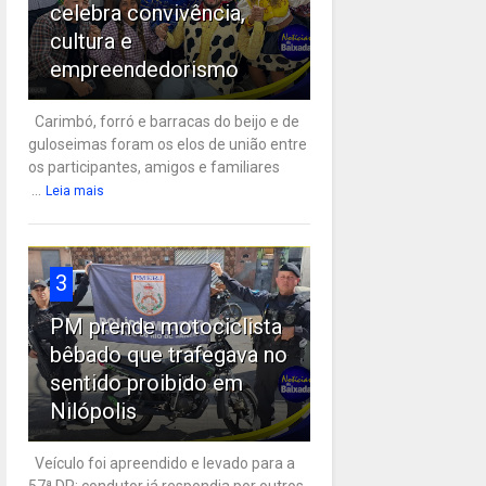
celebra convivência,
cultura e
empreendedorismo
Carimbó, forró e barracas do beijo e de
guloseimas foram os elos de união entre
os participantes, amigos e familiares
...
Leia mais
3
PM prende motociclista
bêbado que trafegava no
sentido proibido em
Nilópolis
Veículo foi apreendido e levado para a