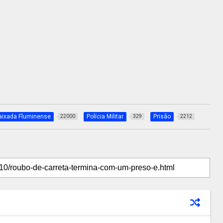
aixada Fluminense
Polícia Militar
Prisão
22000
329
2212