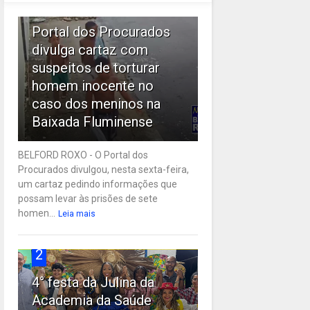
1
Portal dos Procurados
divulga cartaz com
suspeitos de torturar
homem inocente no
caso dos meninos na
Baixada Fluminense
BELFORD ROXO - O Portal dos
Procurados divulgou, nesta sexta-feira,
um cartaz pedindo informações que
possam levar às prisões de sete
homen...
Leia mais
2
4° festa da Julina da
Academia da Saúde