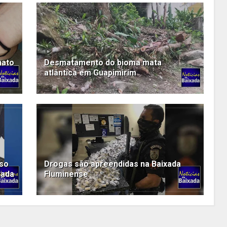
nato
Desmatamento do bioma mata
atlântica em Guapimirim
oso
Drogas são apreendidas na Baixada
xada
Fluminense