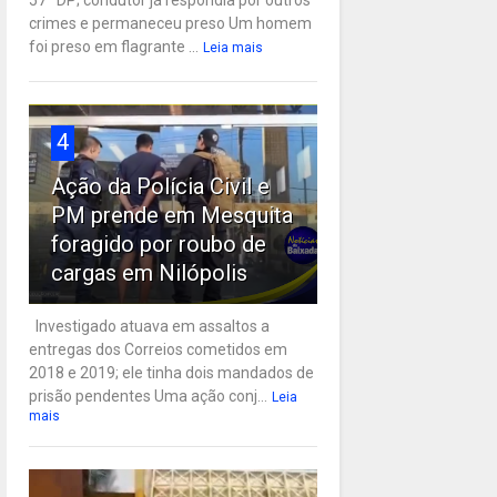
57ª DP; condutor já respondia por outros
crimes e permaneceu preso Um homem
foi preso em flagrante ...
Leia mais
4
Ação da Polícia Civil e
PM prende em Mesquita
foragido por roubo de
cargas em Nilópolis
Investigado atuava em assaltos a
entregas dos Correios cometidos em
2018 e 2019; ele tinha dois mandados de
prisão pendentes Uma ação conj...
Leia
mais