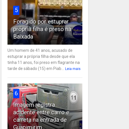
5
Foragido por estuprar
própria filha é preso na
Baixada
Um homem de 41 anos, acusado de
estuprar a própria filha desde que ela
tinha 11 anos, foi preso em flagrante na
tarde de sábado (15) em Piab...
Leia mais
6
Imagem registra
acidente entre carro e
carreta na entrada de
Guapimirim