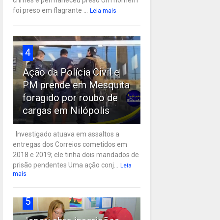
crimes e permaneceu preso Um homem
foi preso em flagrante ...
Leia mais
4
Ação da Polícia Civil e
PM prende em Mesquita
foragido por roubo de
cargas em Nilópolis
Investigado atuava em assaltos a
entregas dos Correios cometidos em
2018 e 2019; ele tinha dois mandados de
prisão pendentes Uma ação conj...
Leia
mais
5