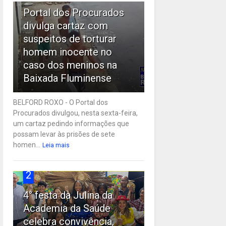
Portal dos Procurados
divulga cartaz com
suspeitos de torturar
homem inocente no
caso dos meninos na
Baixada Fluminense
BELFORD ROXO - O Portal dos
Procurados divulgou, nesta sexta-feira,
um cartaz pedindo informações que
possam levar às prisões de sete
homen...
Leia mais
2
4° festa da Julina da
Academia da Saúde
celebra convivência,