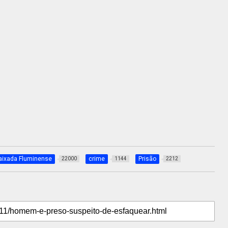
aixada Fluminense
crime
Prisão
22000
1144
2212