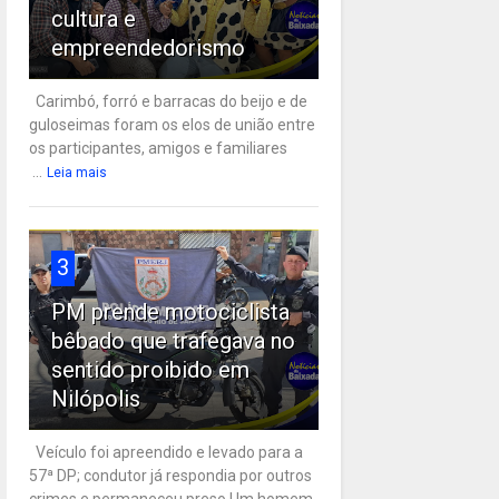
cultura e
empreendedorismo
Carimbó, forró e barracas do beijo e de
guloseimas foram os elos de união entre
os participantes, amigos e familiares
...
Leia mais
3
PM prende motociclista
bêbado que trafegava no
sentido proibido em
Nilópolis
Veículo foi apreendido e levado para a
57ª DP; condutor já respondia por outros