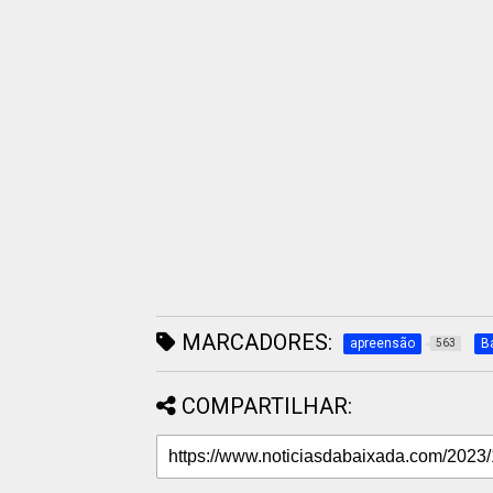
MARCADORES:
apreensão
B
563
COMPARTILHAR: