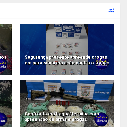
tos
Segurança presente apreende drogas
em paracambi em ação contra o tráfico
Confronto em Itaguaí termina com
apreensão de arma e drogas