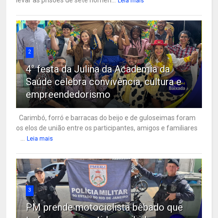
Leia mais
2
4° festa da Julina da Academia da
Saúde celebra convivência, cultura e
empreendedorismo
Carimbó, forró e barracas do beijo e de guloseimas foram
os elos de união entre os participantes, amigos e familiares
...
Leia mais
3
PM prende motociclista bêbado que