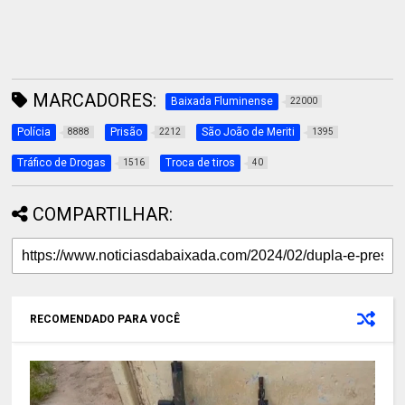
MARCADORES:
Baixada Fluminense
22000
Polícia
Prisão
São João de Meriti
8888
2212
1395
Tráfico de Drogas
Troca de tiros
1516
40
COMPARTILHAR:
RECOMENDADO PARA VOCÊ