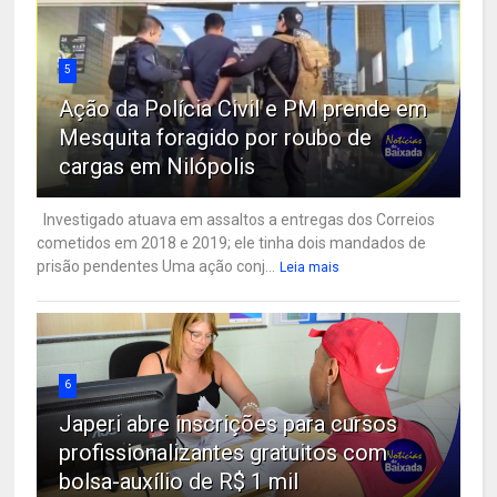
5
Ação da Polícia Civil e PM prende em
Mesquita foragido por roubo de
cargas em Nilópolis
Investigado atuava em assaltos a entregas dos Correios
cometidos em 2018 e 2019; ele tinha dois mandados de
prisão pendentes Uma ação conj...
Leia mais
6
Japeri abre inscrições para cursos
profissionalizantes gratuitos com
bolsa-auxílio de R$ 1 mil