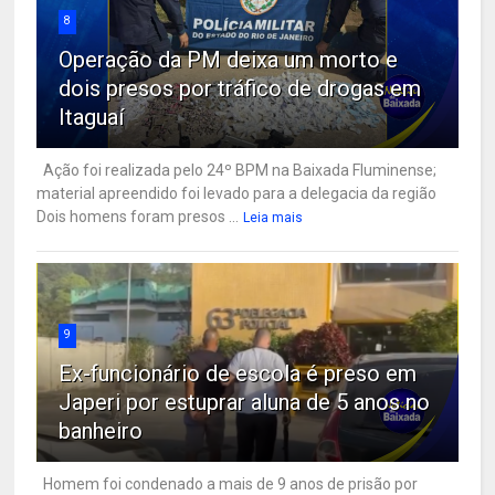
8
Operação da PM deixa um morto e
dois presos por tráfico de drogas em
Itaguaí
Ação foi realizada pelo 24º BPM na Baixada Fluminense;
material apreendido foi levado para a delegacia da região
Dois homens foram presos ...
Leia mais
9
Ex-funcionário de escola é preso em
Japeri por estuprar aluna de 5 anos no
banheiro
Homem foi condenado a mais de 9 anos de prisão por