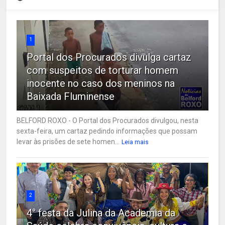
1
Portal dos Procurados divulga cartaz
com suspeitos de torturar homem
inocente no caso dos meninos na
Baixada Fluminense
BELFORD ROXO - O Portal dos Procurados divulgou, nesta
sexta-feira, um cartaz pedindo informações que possam
levar às prisões de sete homen...
Leia mais
2
4° festa da Julina da Academia da