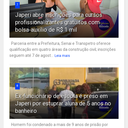
7
Japeri abre inscrições para cursos
profissionalizantes gratuitos com
bolsa-auxílio de R$ 1 mil
Parceria entre a Prefeitura, Senai e Transpetro oferece
qualificação em quatro áreas da construção civil; inscrições
seguem até 7 de agost...
Leia mais
8
Ex-funcionário de escola é preso em
Japeri por estuprar aluna de 5 anos no
banheiro
Homem foi condenado a mais de 9 anos de prisão por