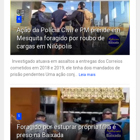
4
Ação da Polícia Civil e PM prende em
Mesquita foragido por roubo de
cargas em Nilópolis
Investigado atuava em assaltos a entregas dos Correios
cometidos em 2018 e 2019; ele tinha dois mandados de
prisão pendentes Uma ação conj...
Leia mais
5
Foragido por estuprar própria filha é
preso na Baixada