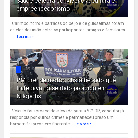
Saúde celebra convivência, cultura e
empreendedorismo
Carimbó, forró e barracas do beijo e de guloseimas foram
os elos de união entre os participantes, amigos e familiares
...
Leia mais
3
PM prende motociclista bêbado que
trafegava no sentido proibido em
Nilópolis
Veículo foi apreendido e levado para a 57ª DP; condutor já
respondia por outros crimes e permaneceu preso Um
homem foi preso em flagrante ...
Leia mais