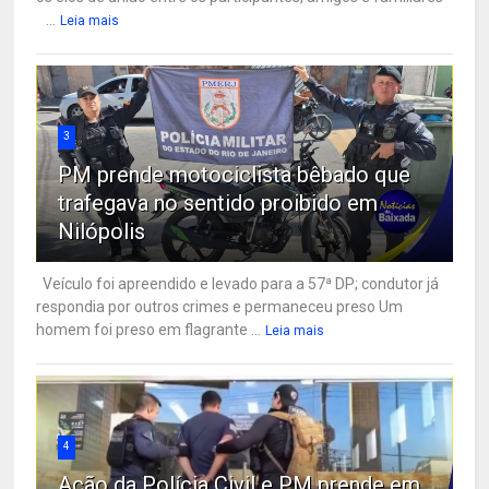
...
Leia mais
3
PM prende motociclista bêbado que
trafegava no sentido proibido em
Nilópolis
Veículo foi apreendido e levado para a 57ª DP; condutor já
respondia por outros crimes e permaneceu preso Um
homem foi preso em flagrante ...
Leia mais
4
Ação da Polícia Civil e PM prende em