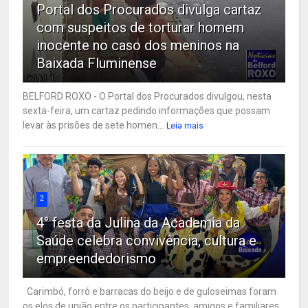
Portal dos Procurados divulga cartaz
com suspeitos de torturar homem
inocente no caso dos meninos na
Baixada Fluminense
BELFORD ROXO - O Portal dos Procurados divulgou, nesta
sexta-feira, um cartaz pedindo informações que possam
levar às prisões de sete homen...
Leia mais
2
4° festa da Julina da Academia da
Saúde celebra convivência, cultura e
empreendedorismo
Carimbó, forró e barracas do beijo e de guloseimas foram
os elos de união entre os participantes, amigos e familiares