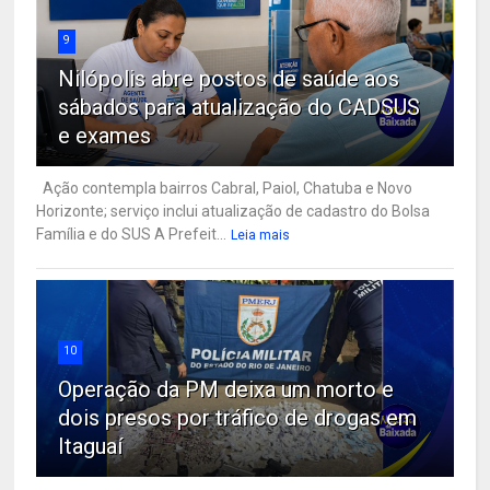
9
Nilópolis abre postos de saúde aos
sábados para atualização do CADSUS
e exames
Ação contempla bairros Cabral, Paiol, Chatuba e Novo
Horizonte; serviço inclui atualização de cadastro do Bolsa
Família e do SUS A Prefeit...
Leia mais
10
Operação da PM deixa um morto e
dois presos por tráfico de drogas em
Itaguaí