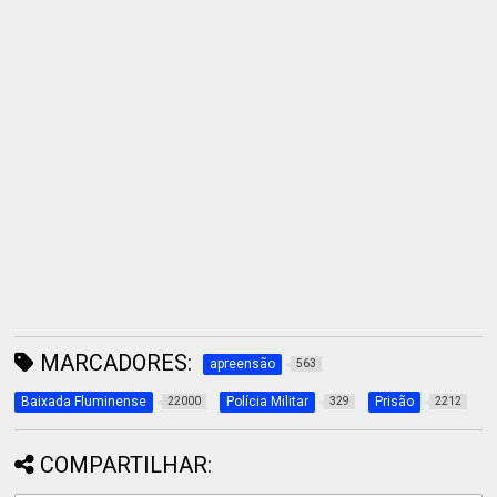
MARCADORES:
apreensão
563
Baixada Fluminense
Polícia Militar
Prisão
22000
329
2212
COMPARTILHAR: