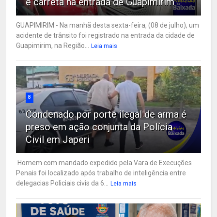
e carreta na entrada de Guapimirim
GUAPIMIRIM - Na manhã desta sexta-feira, (08 de julho), um
acidente de trânsito foi registrado na entrada da cidade de
Guapimirim, na Região...
Leia mais
8
Condenado por porte ilegal de arma é
preso em ação conjunta da Polícia
Civil em Japeri
Homem com mandado expedido pela Vara de Execuções
Penais foi localizado após trabalho de inteligência entre
delegacias Policiais civis da 6...
Leia mais