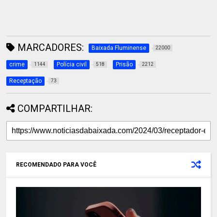
MARCADORES:
Baixada Fluminense
22000
crime
Polícia civil
Prisão
1144
518
2212
Receptação
73
COMPARTILHAR:
RECOMENDADO PARA VOCÊ