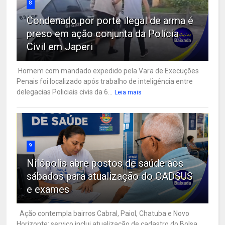
8
Condenado por porte ilegal de arma é
preso em ação conjunta da Polícia
Civil em Japeri
Homem com mandado expedido pela Vara de Execuções
Penais foi localizado após trabalho de inteligência entre
delegacias Policiais civis da 6...
Leia mais
9
Nilópolis abre postos de saúde aos
sábados para atualização do CADSUS
e exames
Ação contempla bairros Cabral, Paiol, Chatuba e Novo
Horizonte; serviço inclui atualização de cadastro do Bolsa