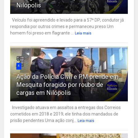
Nilópolis
Veículo foi apreendido e levado para a 57ª DP; condutor já
respondia por outros crimes e permaneceu preso Um
homem foi preso em flagrante ...
Leia mais
4
Ação da Polícia Civil e PM prende em
Mesquita foragido por roubo de
cargas em Nilópolis
Investigado atuava em assaltos a entregas dos Correios
cometidos em 2018 e 2019; ele tinha dois mandados de
prisão pendentes Uma ação conj...
Leia mais