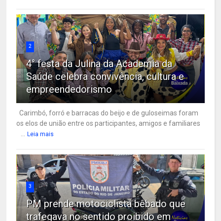
2
4° festa da Julina da Academia da
Saúde celebra convivência, cultura e
empreendedorismo
Carimbó, forró e barracas do beijo e de guloseimas foram
os elos de união entre os participantes, amigos e familiares
...
Leia mais
3
PM prende motociclista bêbado que
trafegava no sentido proibido em