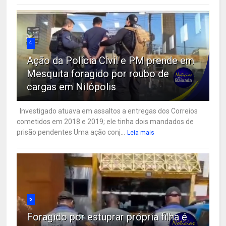
4
Ação da Polícia Civil e PM prende em
Mesquita foragido por roubo de
cargas em Nilópolis
Investigado atuava em assaltos a entregas dos Correios
cometidos em 2018 e 2019; ele tinha dois mandados de
prisão pendentes Uma ação conj...
Leia mais
5
Foragido por estuprar própria filha é