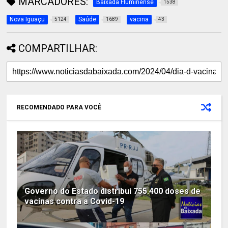
MARCADORES:
Baixada Fluminense
1538
Nova Iguaçu
Saúde
vacina
5124
1689
43
COMPARTILHAR:
RECOMENDADO PARA VOCÊ
Governo do Estado distribui 755.400 doses de
vacinas contra a Covid-19