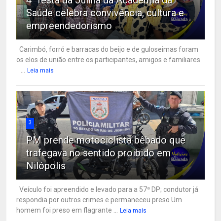
Saúde celebra convivência, cultura e
empreendedorismo
Carimbó, forró e barracas do beijo e de guloseimas foram
os elos de união entre os participantes, amigos e familiares
...
Leia mais
3
PM prende motociclista bêbado que
trafegava no sentido proibido em
Nilópolis
Veículo foi apreendido e levado para a 57ª DP; condutor já
respondia por outros crimes e permaneceu preso Um
homem foi preso em flagrante ...
Leia mais