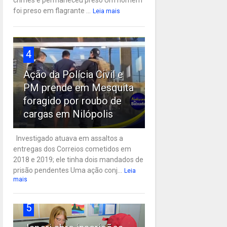
crimes e permaneceu preso Um homem
foi preso em flagrante ...
Leia mais
4
Ação da Polícia Civil e
PM prende em Mesquita
foragido por roubo de
cargas em Nilópolis
Investigado atuava em assaltos a
entregas dos Correios cometidos em
2018 e 2019; ele tinha dois mandados de
prisão pendentes Uma ação conj...
Leia
mais
5