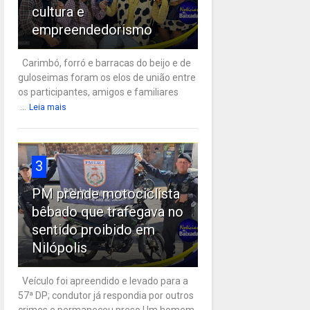
cultura e
empreendedorismo
Carimbó, forró e barracas do beijo e de
guloseimas foram os elos de união entre
os participantes, amigos e familiares
...
Leia mais
3
PM prende motociclista
bêbado que trafegava no
sentido proibido em
Nilópolis
Veículo foi apreendido e levado para a
57ª DP; condutor já respondia por outros