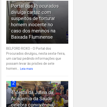
Portal dos Procurados
divulga cartaz com
suspeitos de torturar
homem inocente no
caso dos meninos na
Baixada Fluminense
BELFORD ROXO - O Portal dos
Procurados divulgou, nesta sexta-feira,
um cartaz pedindo informações que
possam levar às prisões de sete
homen...
Leia mais
2
4° festa da Julina da
Academia da Saúde
celebra convivência,