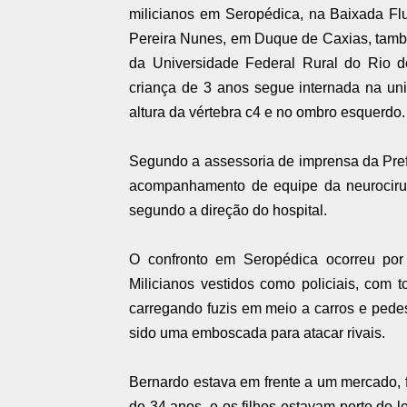
milicianos em Seropédica, na Baixada F
Pereira Nunes, em Duque de Caxias, tamb
da Universidade Federal Rural do Rio 
criança de 3 anos segue internada na unid
altura da vértebra c4 e no ombro esquerdo.
Segundo a assessoria de imprensa da Pref
acompanhamento de equipe da neurocirurg
segundo a direção do hospital.
O confronto em Seropédica ocorreu por
Milicianos vestidos como policiais, com t
carregando fuzis em meio a carros e pedes
sido uma emboscada para atacar rivais.
Bernardo estava em frente a um mercado, f
de 34 anos, e os filhos estavam perto do l