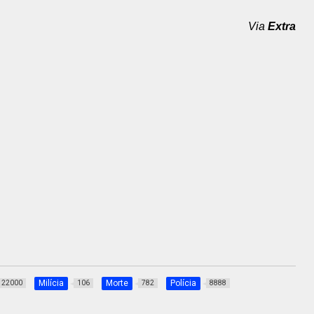
Via
Extra
Milícia
Morte
Polícia
22000
106
782
8888