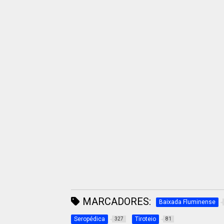
MARCADORES:
Baixada Fluminense
Seropédica
Tiroteio
327
81