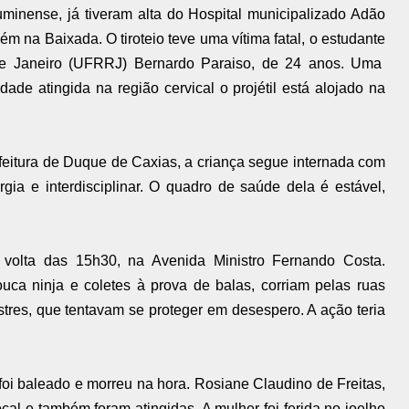
luminense,
já tiveram alta do Hospital municipalizado Adão
ém na Baixada. O tiroteio
teve uma vítima fatal, o estudante
de Janeiro (UFRRJ) Bernardo Paraiso, de 24 anos. Uma
ade atingida na região cervical o projétil está alojado na
eitura de Duque de Caxias, a criança segue internada com
ia e interdisciplinar. O quadro de saúde dela é estável,
 volta das 15h30, na Avenida Ministro Fernando Costa.
ouca ninja e coletes à prova de balas, corriam pelas ruas
tres, que tentavam se proteger em desespero. A ação teria
oi baleado e morreu na hora. Rosiane Claudino de Freitas,
ocal e também foram atingidas. A mulher foi ferida no joelho