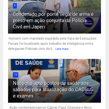
9
Condenado por porte ilegal de arma é
preso em ação conjunta da Polícia
Civil em Japeri
Homem com mandado expedido pela Vara de Execuções
Penais foi localizado após trabalho de inteligência entre
delegacias Policiais civis da 6...
Leia mais
10
Nilópolis abre postos de saúde aos
sábados para atualização do CADSUS
e exames
Ação contempla bairros Cabral, Paiol, Chatuba e Novo