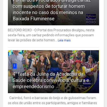
com suspeitos de torturar homem
inocente no caso dos meninos na
Baixada Fluminense
BELFORD ROXO - O Portal dos Procurados divulgou, nesta
sexta-feira, um cartaz pedindo informações que possam
levar às prisões de sete homen...
Leia mais
2
4° festa da Julina da Academia da
Saúde celebra convivência, cultura e
empreendedorismo
Carimbó, forró e barracas do beijo e de guloseimas foram
os elos de união entre os participantes, amigos e familiares