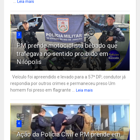
...
Leia mais
3
PM prende motociclista bêbado que
trafegava no sentido proibido em
Nilópolis
Veículo foi apreendido e levado para a 57ª DP; condutor já
respondia por outros crimes e permaneceu preso Um
homem foi preso em flagrante ...
Leia mais
4
Ação da Polícia Civil e PM prende em