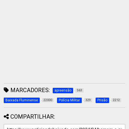
MARCADORES:
apreensão
563
Baixada Fluminense
Polícia Militar
Prisão
22000
329
2212
COMPARTILHAR: