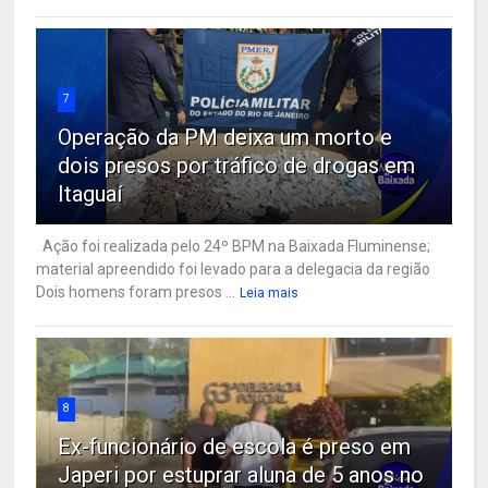
7
Operação da PM deixa um morto e
dois presos por tráfico de drogas em
Itaguaí
Ação foi realizada pelo 24º BPM na Baixada Fluminense;
material apreendido foi levado para a delegacia da região
Dois homens foram presos ...
Leia mais
8
Ex-funcionário de escola é preso em
Japeri por estuprar aluna de 5 anos no