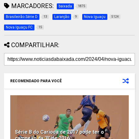
MARCADORES:
baixada
1875
Brasileirão Série D
Laranjão
Nova Iguaçu
13
9
5124
Nova Iguaçu FC
15
COMPARTILHAR:
RECOMENDADO PARA VOCÊ
Série B do Carioca de 2017 pode ter o
campeão da 'B' de 2016