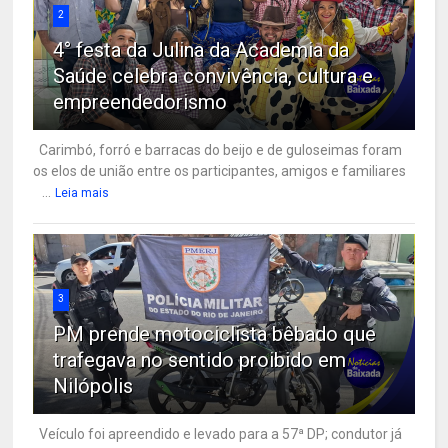
2
4° festa da Julina da Academia da
Saúde celebra convivência, cultura e
empreendedorismo
Carimbó, forró e barracas do beijo e de guloseimas foram
os elos de união entre os participantes, amigos e familiares
...
Leia mais
3
PM prende motociclista bêbado que
trafegava no sentido proibido em
Nilópolis
Veículo foi apreendido e levado para a 57ª DP; condutor já