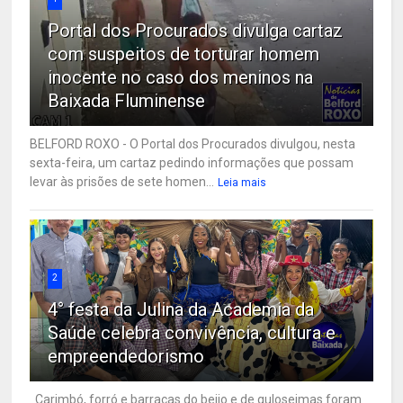
Portal dos Procurados divulga cartaz
com suspeitos de torturar homem
inocente no caso dos meninos na
Baixada Fluminense
BELFORD ROXO - O Portal dos Procurados divulgou, nesta
sexta-feira, um cartaz pedindo informações que possam
levar às prisões de sete homen...
Leia mais
2
4° festa da Julina da Academia da
Saúde celebra convivência, cultura e
empreendedorismo
Carimbó, forró e barracas do beijo e de guloseimas foram