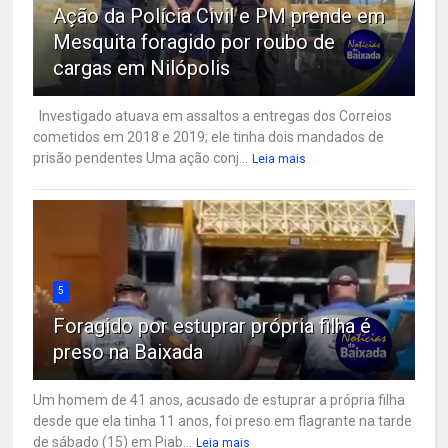
Ação da Polícia Civil e PM prende em
Mesquita foragido por roubo de
cargas em Nilópolis
Investigado atuava em assaltos a entregas dos Correios
cometidos em 2018 e 2019; ele tinha dois mandados de
prisão pendentes Uma ação conj...
Leia mais
5
Foragido por estuprar própria filha é
preso na Baixada
Um homem de 41 anos, acusado de estuprar a própria filha
desde que ela tinha 11 anos, foi preso em flagrante na tarde
de sábado (15) em Piab...
Leia mais