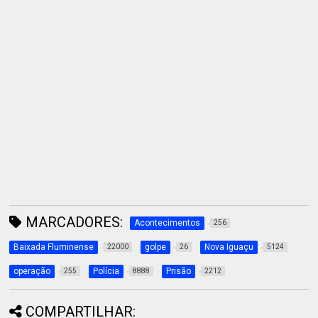
MARCADORES:
Acontecimentos
256
Baixada Fluminense
golpe
Nova Iguaçu
22000
26
5124
operação
Polícia
Prisão
255
8888
2212
COMPARTILHAR: