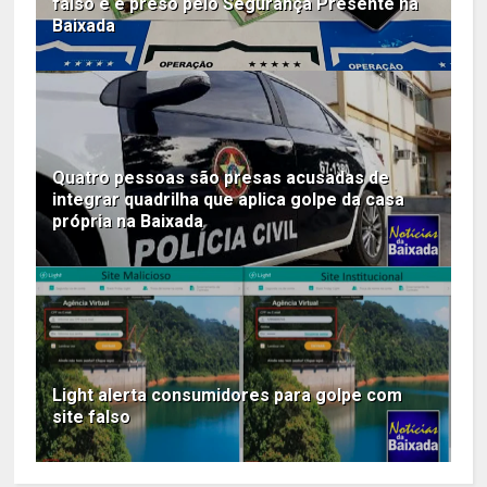
falso e é preso pelo Segurança Presente na
Baixada
Quatro pessoas são presas acusadas de
integrar quadrilha que aplica golpe da casa
própria na Baixada
Light alerta consumidores para golpe com
site falso