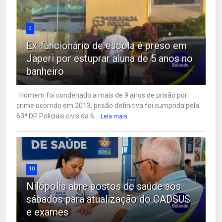
9
Ex-funcionário de escola é preso em
Japeri por estuprar aluna de 5 anos no
banheiro
Homem foi condenado a mais de 9 anos de prisão por
crime ocorrido em 2013; prisão definitiva foi cumprida pela
63ª DP Policiais civis da 6...
Leia mais
10
Nilópolis abre postos de saúde aos
sábados para atualização do CADSUS
e exames